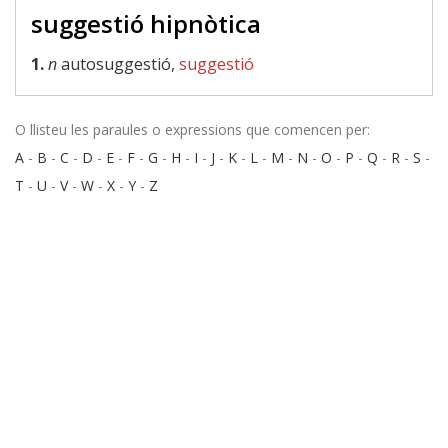
suggestió hipnòtica
1.
n
autosuggestió,
suggestió
O llisteu les paraules o expressions que comencen per:
A
-
B
-
C
-
D
-
E
-
F
-
G
-
H
-
I
-
J
-
K
-
L
-
M
-
N
-
O
-
P
-
Q
-
R
-
S
-
T
-
U
-
V
-
W
-
X
-
Y
-
Z