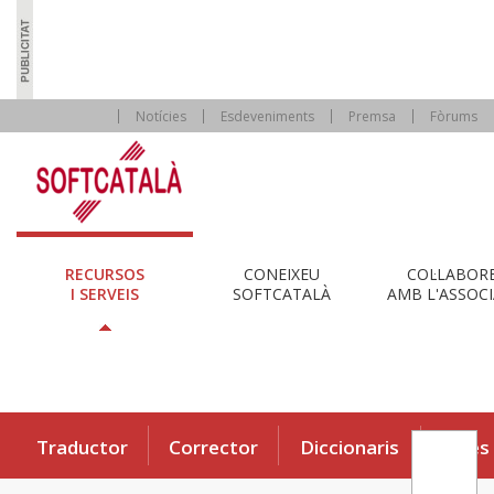
Notícies
Esdeveniments
Premsa
Fòrums
RECURSOS
CONEIXEU
COL·LABOR
I SERVEIS
SOFTCATALÀ
AMB L'ASSOCI
Traductor
Corrector
Diccionaris
Eines