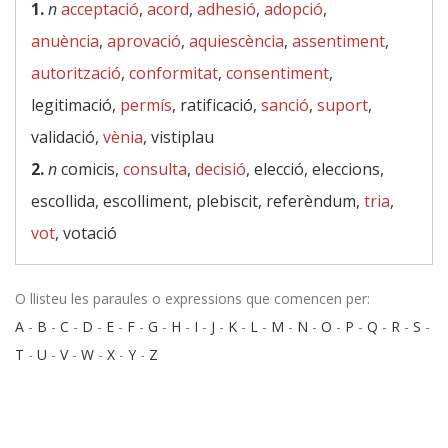
1.
n
acceptació
,
acord
,
adhesió
,
adopció
,
anuència
,
aprovació
,
aquiescència
,
assentiment
,
autorització
,
conformitat
,
consentiment
,
legitimació,
permís
, ratificació,
sanció
,
suport
,
validació,
vènia
, vistiplau
2.
n
comicis,
consulta
,
decisió
, elecció, eleccions,
escollida, escolliment, plebiscit, referèndum,
tria
,
vot
, votació
O llisteu les paraules o expressions que comencen per:
A
-
B
-
C
-
D
-
E
-
F
-
G
-
H
-
I
-
J
-
K
-
L
-
M
-
N
-
O
-
P
-
Q
-
R
-
S
-
T
-
U
-
V
-
W
-
X
-
Y
-
Z