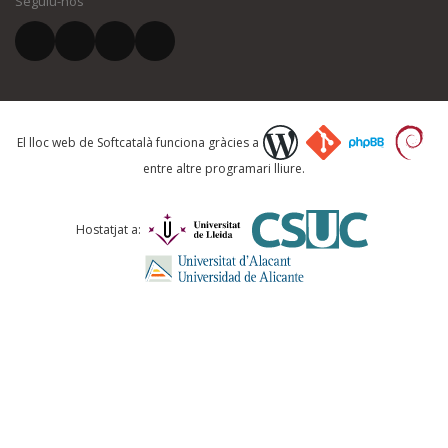
Seguiu-nos
El vostre correu electrònic *
Què proposeu?
El lloc web de Softcatalà funciona gràcies a
entre altre programari lliure.
Comentari *
Hostatjat a: