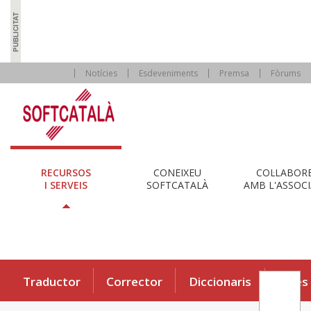
Notícies
Esdeveniments
Premsa
Fòrums
RECURSOS
CONEIXEU
COL·LABOR
I SERVEIS
SOFTCATALÀ
AMB L'ASSOCI
Traductor
Corrector
Diccionaris
Eines