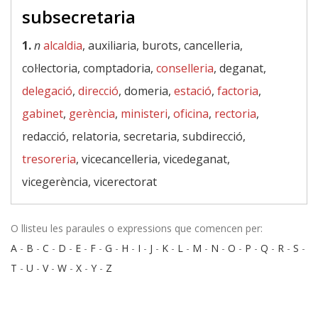
subsecretaria
1.
n
alcaldia
, auxiliaria, burots, cancelleria,
col·lectoria, comptadoria,
conselleria
, deganat,
delegació
,
direcció
, domeria,
estació
,
factoria
,
gabinet
,
gerència
,
ministeri
,
oficina
,
rectoria
,
redacció, relatoria, secretaria, subdirecció,
tresoreria
, vicecancelleria, vicedeganat,
vicegerència, vicerectorat
O llisteu les paraules o expressions que comencen per:
A
-
B
-
C
-
D
-
E
-
F
-
G
-
H
-
I
-
J
-
K
-
L
-
M
-
N
-
O
-
P
-
Q
-
R
-
S
-
T
-
U
-
V
-
W
-
X
-
Y
-
Z