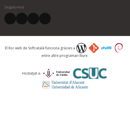
Seguiu-nos
El vostre correu electrònic *
Què proposeu?
El lloc web de Softcatalà funciona gràcies a
entre altre programari lliure.
Comentari *
Hostatjat a: