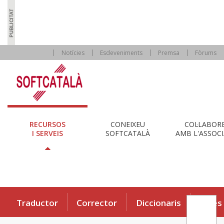
Notícies
Esdeveniments
Premsa
Fòrums
RECURSOS
CONEIXEU
COL·LABOR
I SERVEIS
SOFTCATALÀ
AMB L'ASSOCI
Traductor
Corrector
Diccionaris
Eines