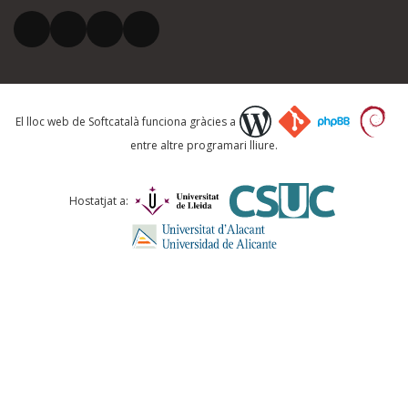
El vostre correu electrònic *
Què proposeu?
El lloc web de Softcatalà funciona gràcies a
entre altre programari lliure.
Comentari *
Hostatjat a:
ENVIA