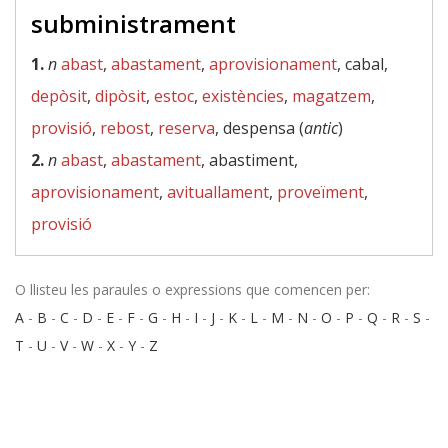
subministrament
1.
n
abast
,
abastament
,
aprovisionament
, cabal,
depòsit
,
dipòsit
,
estoc
,
existències
,
magatzem
,
provisió
,
rebost
,
reserva
, despensa (
antic
)
2.
n
abast
,
abastament
, abastiment,
aprovisionament
,
avituallament
,
proveïment
,
provisió
O llisteu les paraules o expressions que comencen per:
A
-
B
-
C
-
D
-
E
-
F
-
G
-
H
-
I
-
J
-
K
-
L
-
M
-
N
-
O
-
P
-
Q
-
R
-
S
-
T
-
U
-
V
-
W
-
X
-
Y
-
Z