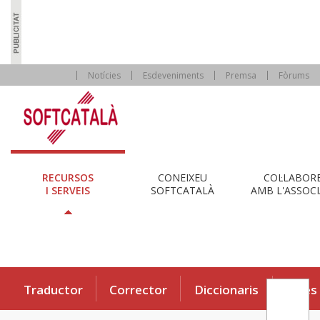
Notícies
Esdeveniments
Premsa
Fòrums
RECURSOS
CONEIXEU
COL·LABOR
I SERVEIS
SOFTCATALÀ
AMB L'ASSOCI
Traductor
Corrector
Diccionaris
Eines