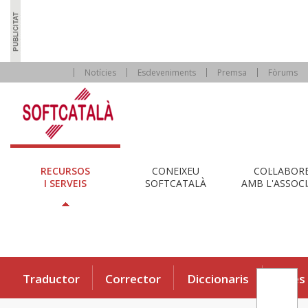
Notícies
Esdeveniments
Premsa
Fòrums
RECURSOS
CONEIXEU
COL·LABOR
I SERVEIS
SOFTCATALÀ
AMB L'ASSOCI
Traductor
Corrector
Diccionaris
Eines