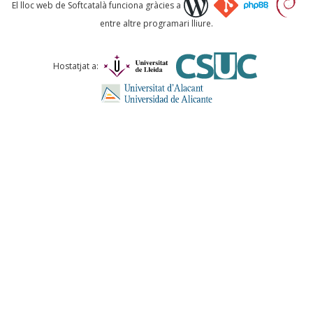
Què proposeu?
El lloc web de Softcatalà funciona gràcies a
entre altre programari lliure.
Comentari *
Hostatjat a:
ENVIA