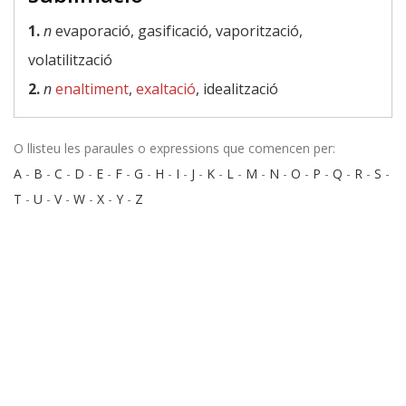
1.
n
evaporació, gasificació, vaporització,
volatilització
2.
n
enaltiment
,
exaltació
, idealització
O llisteu les paraules o expressions que comencen per:
A
-
B
-
C
-
D
-
E
-
F
-
G
-
H
-
I
-
J
-
K
-
L
-
M
-
N
-
O
-
P
-
Q
-
R
-
S
-
T
-
U
-
V
-
W
-
X
-
Y
-
Z