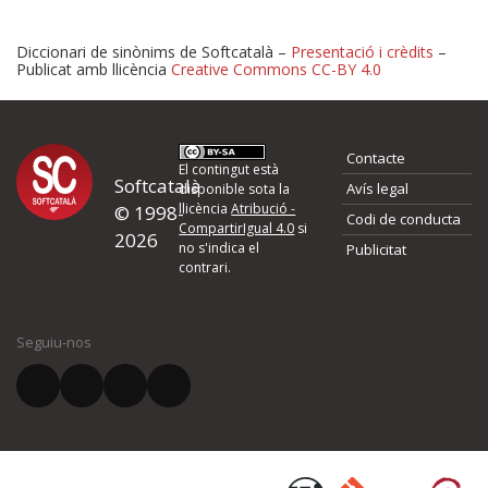
Diccionari de sinònims de Softcatalà –
Presentació i crèdits
–
Publicat amb llicència
Creative Commons CC-BY 4.0
Proposeu-nos millores o 
Contacte
d'errors
El contingut està
Softcatalà
Avís legal
disponible sota la
llicència
Atribució -
© 1998-
Codi de conducta
Si heu trobat un error o voleu proposar alguna millora, ompliu els ca
CompartirIgual 4.0
si
2026
quina és la millora que proposeu o l'error del qual voleu informar-no
no s'indica el
Publicitat
contrari.
El vostre nom *
Seguiu-nos
El vostre correu electrònic *