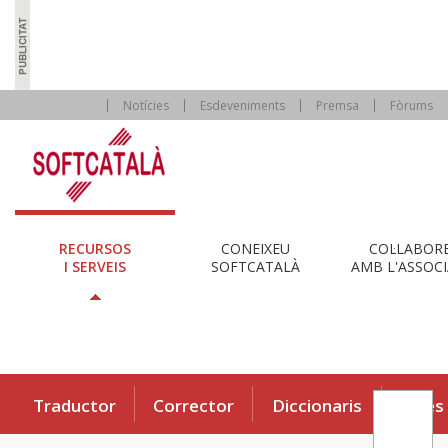
Notícies
Esdeveniments
Premsa
Fòrums
RECURSOS
CONEIXEU
COL·LABOR
I SERVEIS
SOFTCATALÀ
AMB L'ASSOCI
Traductor
Corrector
Diccionaris
Eines