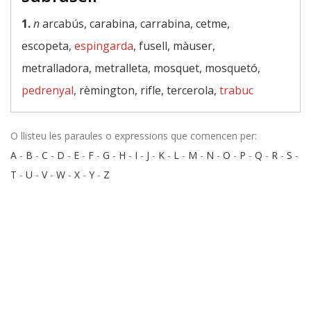
1.
n
arcabús, carabina, carrabina, cetme,
escopeta,
espingarda
, fusell, màuser,
metralladora, metralleta, mosquet, mosquetó,
pedrenyal
, rèmington, rifle, tercerola,
trabuc
O llisteu les paraules o expressions que comencen per:
A
-
B
-
C
-
D
-
E
-
F
-
G
-
H
-
I
-
J
-
K
-
L
-
M
-
N
-
O
-
P
-
Q
-
R
-
S
-
T
-
U
-
V
-
W
-
X
-
Y
-
Z