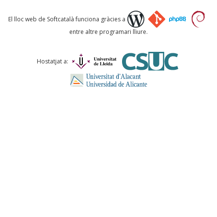
Què proposeu?
El lloc web de Softcatalà funciona gràcies a
entre altre programari lliure.
Comentari *
Hostatjat a:
ENVIA