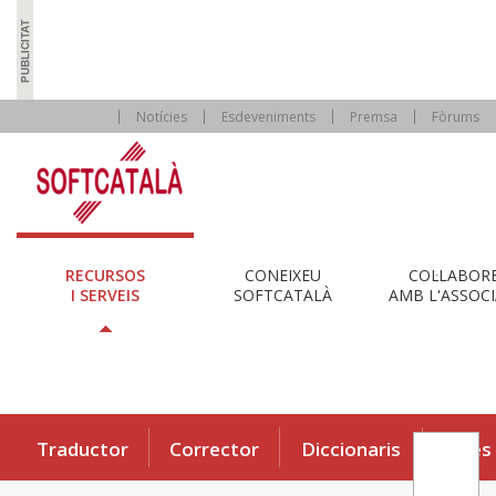
Notícies
Esdeveniments
Premsa
Fòrums
RECURSOS
CONEIXEU
COL·LABOR
I SERVEIS
SOFTCATALÀ
AMB L'ASSOCI
Traductor
Corrector
Diccionaris
Eines