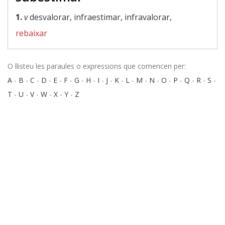
1.
v
desvalorar, infraestimar, infravalorar,
rebaixar
O llisteu les paraules o expressions que comencen per:
A
-
B
-
C
-
D
-
E
-
F
-
G
-
H
-
I
-
J
-
K
-
L
-
M
-
N
-
O
-
P
-
Q
-
R
-
S
-
T
-
U
-
V
-
W
-
X
-
Y
-
Z