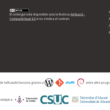
nformeu d'errors
El contingut està disponible sota la llicència
Atribució -
CompartirIgual 4.0
si no s'indica el contrari.
mps següents i descriviu quina és la millora que
 de Softcatalà funciona gràcies a
entre altre progra
statjat a: