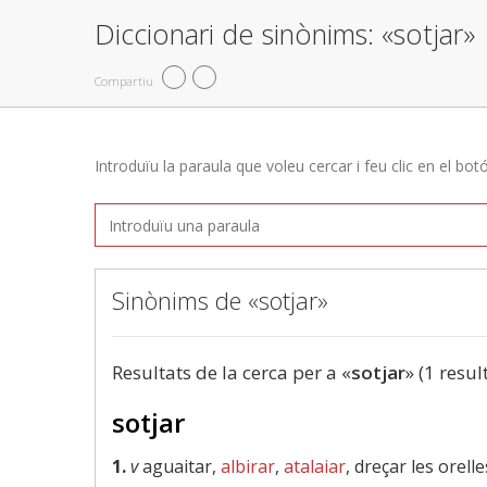
Diccionari de sinònims: «sotjar»
Compartiu
Introduïu la paraula que voleu cercar i feu clic en el bot
Sinònims de «sotjar»
Resultats de la cerca per a «
sotjar
» (1 resul
sotjar
1.
v
aguaitar,
albirar
,
atalaiar
, dreçar les orell