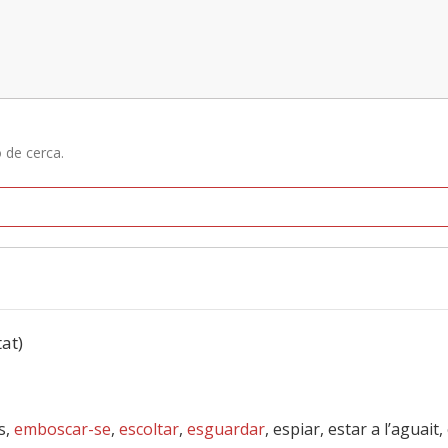
ó de cerca.
tat)
es,
emboscar-se
,
escoltar
,
esguardar
, espiar, estar a l’aguait,