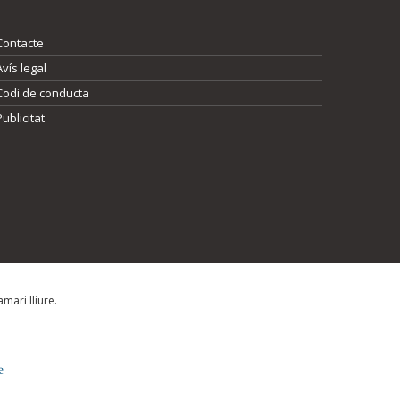
Contacte
Avís legal
Codi de conducta
Publicitat
mari lliure.