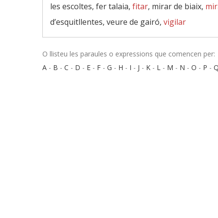
les escoltes, fer talaia,
fitar
, mirar de biaix,
mir
d’esquitllentes, veure de gairó,
vigilar
O llisteu les paraules o expressions que comencen per:
A
-
B
-
C
-
D
-
E
-
F
-
G
-
H
-
I
-
J
-
K
-
L
-
M
-
N
-
O
-
P
-