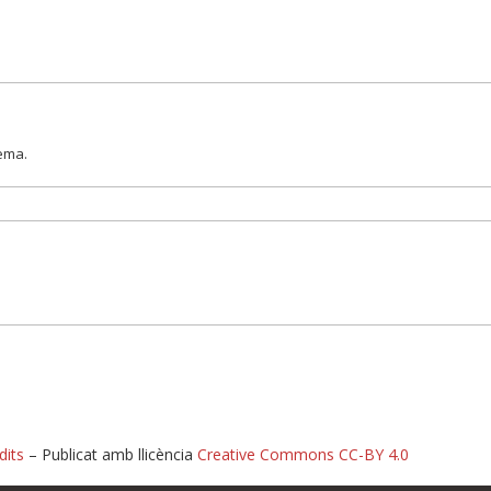
lema.
dits
– Publicat amb llicència
Creative Commons CC-BY 4.0