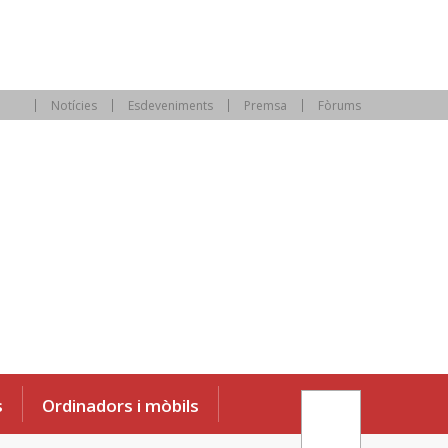
Notícies
Esdeveniments
Premsa
Fòrums
s
Ordinadors i mòbils