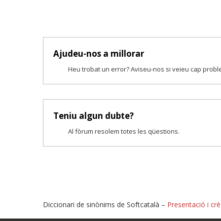
Ajudeu-nos a millorar
Heu trobat un error? Aviseu-nos si veieu cap prob
Teniu algun dubte?
Al fòrum resolem totes les qüestions.
Diccionari de sinònims de Softcatalà –
Presentació i crè