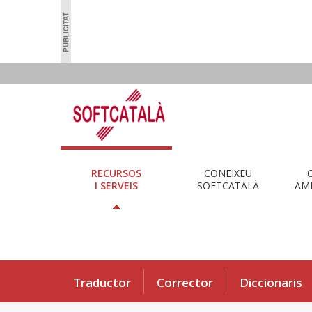
RECURSOS
CONEIXEU
I SERVEIS
SOFTCATALÀ
AMB
Traductor
Corrector
Diccionaris