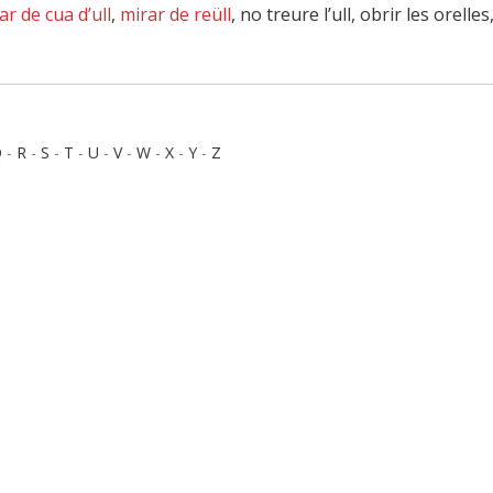
ar de cua d’ull
,
mirar de reüll
, no treure l’ull, obrir les orelles
Q
-
R
-
S
-
T
-
U
-
V
-
W
-
X
-
Y
-
Z