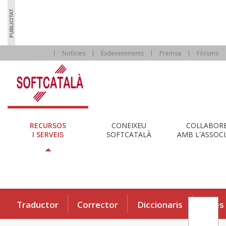
Notícies
Esdeveniments
Premsa
Fòrums
RECURSOS
CONEIXEU
COL·LABOR
I SERVEIS
SOFTCATALÀ
AMB L'ASSOCI
Traductor
Corrector
Diccionaris
Eines