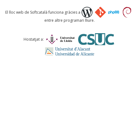
Què proposeu?
El lloc web de Softcatalà funciona gràcies a
entre altre programari lliure.
Comentari *
Hostatjat a:
ENVIA