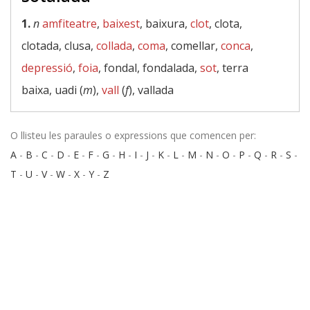
1.
n
amfiteatre
,
baixest
, baixura,
clot
, clota,
clotada, clusa,
collada
,
coma
, comellar,
conca
,
depressió
,
foia
, fondal, fondalada,
sot
, terra
baixa, uadi (
m
),
vall
(
f
), vallada
O llisteu les paraules o expressions que comencen per:
A
-
B
-
C
-
D
-
E
-
F
-
G
-
H
-
I
-
J
-
K
-
L
-
M
-
N
-
O
-
P
-
Q
-
R
-
S
-
T
-
U
-
V
-
W
-
X
-
Y
-
Z