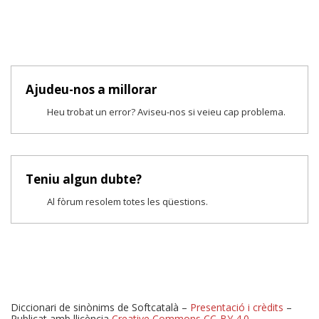
Ajudeu-nos a millorar
Heu trobat un error? Aviseu-nos si veieu cap problema.
Teniu algun dubte?
Al fòrum resolem totes les qüestions.
Diccionari de sinònims de Softcatalà –
Presentació i crèdits
–
Publicat amb llicència
Creative Commons CC-BY 4.0