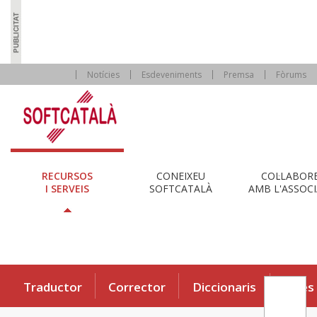
Notícies
Esdeveniments
Premsa
Fòrums
RECURSOS
CONEIXEU
COL·LABOR
I SERVEIS
SOFTCATALÀ
AMB L'ASSOCI
Traductor
Corrector
Diccionaris
Eines