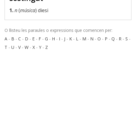
1.
n
(
música
) diesi
O llisteu les paraules o expressions que comencen per:
A
-
B
-
C
-
D
-
E
-
F
-
G
-
H
-
I
-
J
-
K
-
L
-
M
-
N
-
O
-
P
-
Q
-
R
-
S
-
T
-
U
-
V
-
W
-
X
-
Y
-
Z