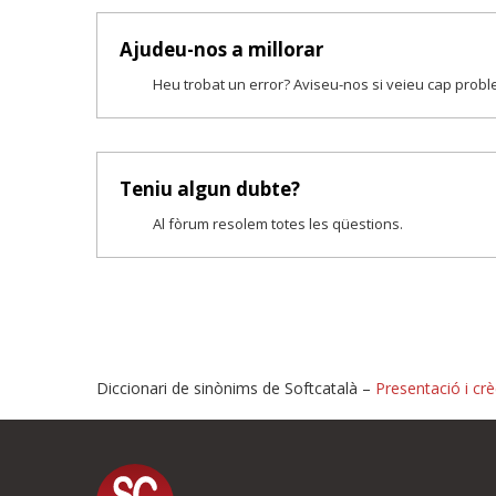
Ajudeu-nos a millorar
Heu trobat un error? Aviseu-nos si veieu cap prob
Teniu algun dubte?
Al fòrum resolem totes les qüestions.
Diccionari de sinònims de Softcatalà –
Presentació i crè
Proposeu-nos millores o i