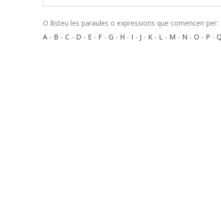
O llisteu les paraules o expressions que comencen per:
A
-
B
-
C
-
D
-
E
-
F
-
G
-
H
-
I
-
J
-
K
-
L
-
M
-
N
-
O
-
P
-