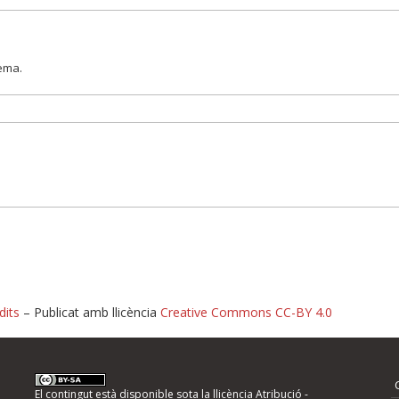
lema.
dits
– Publicat amb llicència
Creative Commons CC-BY 4.0
nformeu d'errors
El contingut està disponible sota la llicència
Atribució -