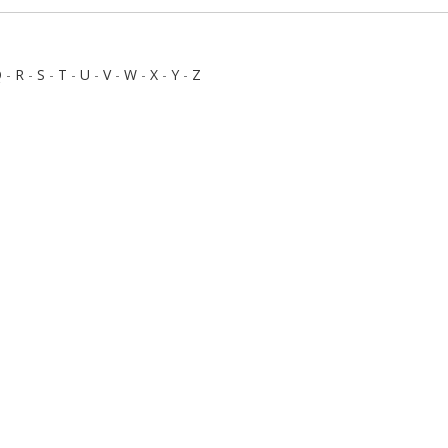
Q
-
R
-
S
-
T
-
U
-
V
-
W
-
X
-
Y
-
Z