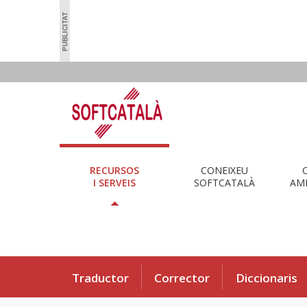
RECURSOS
CONEIXEU
I SERVEIS
SOFTCATALÀ
AMB
Traductor
Corrector
Diccionaris