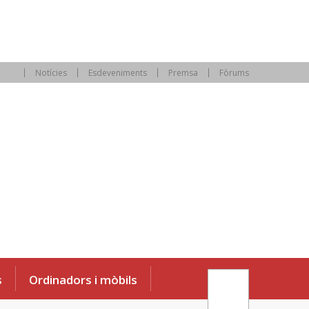
Notícies
Esdeveniments
Premsa
Fòrums
s
Ordinadors i mòbils