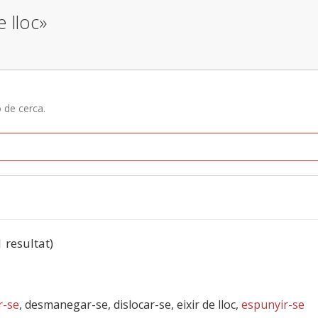
e lloc»
ó de cerca.
1 resultat)
r-se
, desmanegar-se, dislocar-se, eixir de lloc,
espunyir-se