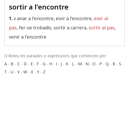
sortir a l’encontre
1.
v
anar a l’encontre, eixir a l’encontre,
eixir al
pas
, fer-se trobadís, sortir a carrera,
sortir al pas
,
venir a l’encontre
O llisteu les paraules o expressions que comencen per:
A
-
B
-
C
-
D
-
E
-
F
-
G
-
H
-
I
-
J
-
K
-
L
-
M
-
N
-
O
-
P
-
Q
-
R
-
S
-
T
-
U
-
V
-
W
-
X
-
Y
-
Z