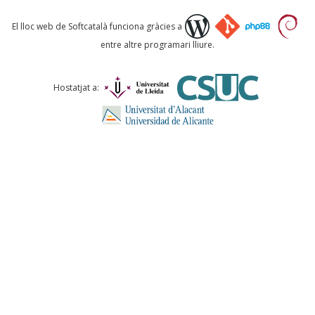
Què proposeu?
El lloc web de Softcatalà funciona gràcies a
entre altre programari lliure.
Comentari *
Hostatjat a:
ENVIA