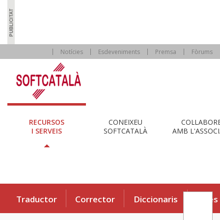
Notícies
Esdeveniments
Premsa
Fòrums
RECURSOS
CONEIXEU
COL·LABOR
I SERVEIS
SOFTCATALÀ
AMB L'ASSOCI
Traductor
Corrector
Diccionaris
Eines