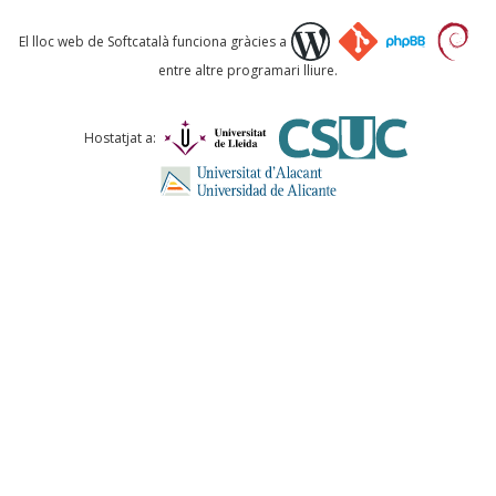
Què proposeu?
El lloc web de Softcatalà funciona gràcies a
entre altre programari lliure.
Comentari *
Hostatjat a:
ENVIA