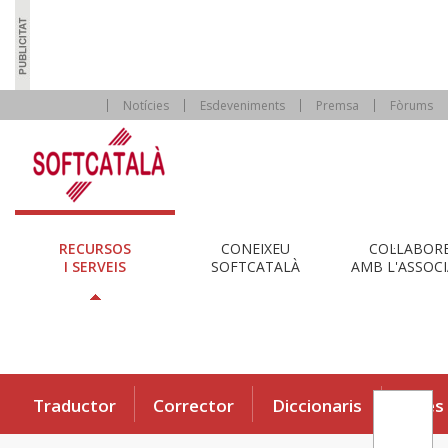
Notícies
Esdeveniments
Premsa
Fòrums
RECURSOS
CONEIXEU
COL·LABOR
I SERVEIS
SOFTCATALÀ
AMB L'ASSOCI
Traductor
Corrector
Diccionaris
Eines