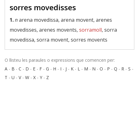
sorres movedisses
1.
n
arena movedissa, arena movent, arenes
movedisses, arenes movents,
sorramoll
, sorra
movedissa, sorra movent, sorres movents
O llisteu les paraules o expressions que comencen per:
A
-
B
-
C
-
D
-
E
-
F
-
G
-
H
-
I
-
J
-
K
-
L
-
M
-
N
-
O
-
P
-
Q
-
R
-
S
-
T
-
U
-
V
-
W
-
X
-
Y
-
Z