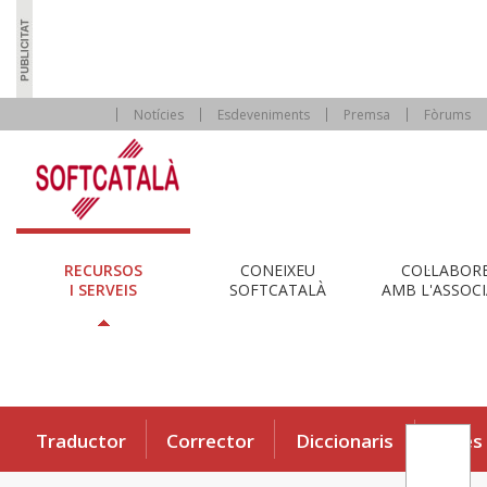
Notícies
Esdeveniments
Premsa
Fòrums
RECURSOS
CONEIXEU
COL·LABOR
I SERVEIS
SOFTCATALÀ
AMB L'ASSOCI
Traductor
Corrector
Diccionaris
Eines