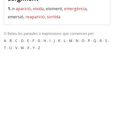
1.
n
aparició
,
eixida
, eiximent,
emergència
,
emersió,
reaparició
,
sortida
O llisteu les paraules o expressions que comencen per:
A
-
B
-
C
-
D
-
E
-
F
-
G
-
H
-
I
-
J
-
K
-
L
-
M
-
N
-
O
-
P
-
Q
-
R
-
S
-
T
-
U
-
V
-
W
-
X
-
Y
-
Z