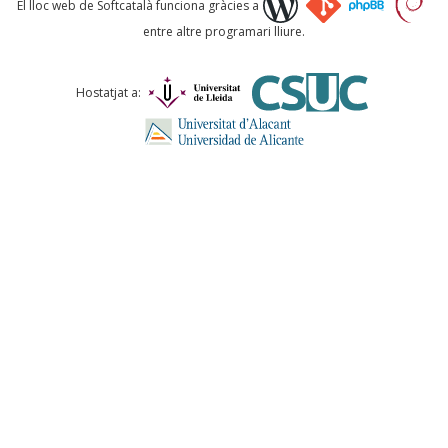
El lloc web de Softcatalà funciona gràcies a
entre altre programari lliure.
Comentari *
Hostatjat a:
ENVIA