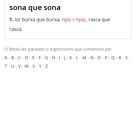
sona que sona
1.
loc
burxa que burxa,
nyic-i-nyac
, rasca que
rasca
O llisteu les paraules o expressions que comencen per:
A
-
B
-
C
-
D
-
E
-
F
-
G
-
H
-
I
-
J
-
K
-
L
-
M
-
N
-
O
-
P
-
Q
-
R
-
S
-
T
-
U
-
V
-
W
-
X
-
Y
-
Z