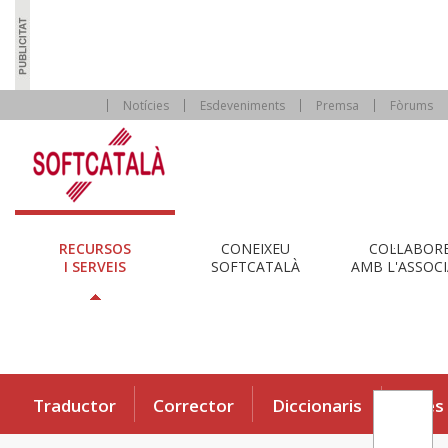
Notícies
Esdeveniments
Premsa
Fòrums
RECURSOS
CONEIXEU
COL·LABOR
I SERVEIS
SOFTCATALÀ
AMB L'ASSOCI
Traductor
Corrector
Diccionaris
Eines