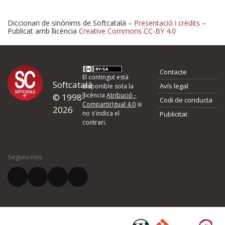
Diccionari de sinònims de Softcatalà –
Presentació i crèdits
–
Publicat amb llicència
Creative Commons CC-BY 4.0
Proposeu-nos millores o 
Contacte
d'errors
El contingut està
Softcatalà
Avís legal
disponible sota la
llicència
Atribució -
© 1998-
Codi de conducta
Si heu trobat un error o voleu proposar alguna millora, ompliu els ca
CompartirIgual 4.0
si
2026
quina és la millora que proposeu o l'error del qual voleu informar-no
no s'indica el
Publicitat
contrari.
El vostre nom *
Seguiu-nos
El vostre correu electrònic *
Què proposeu?