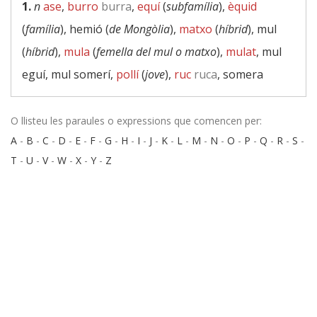
1.
n
ase
,
burro
burra
,
equí
(
subfamília
),
èquid
(
família
), hemió (
de Mongòlia
),
matxo
(
híbrid
), mul
(
híbrid
),
mula
(
femella del mul o matxo
),
mulat
, mul
eguí, mul somerí,
pollí
(
jove
),
ruc
ruca
, somera
O llisteu les paraules o expressions que comencen per:
A
-
B
-
C
-
D
-
E
-
F
-
G
-
H
-
I
-
J
-
K
-
L
-
M
-
N
-
O
-
P
-
Q
-
R
-
S
-
T
-
U
-
V
-
W
-
X
-
Y
-
Z