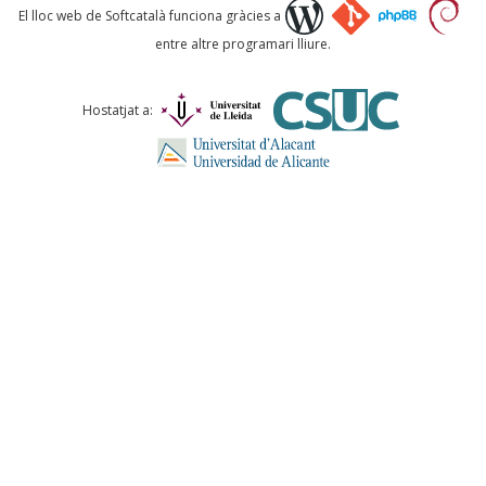
Què proposeu?
El lloc web de Softcatalà funciona gràcies a
entre altre programari lliure.
Comentari *
Hostatjat a:
ENVIA