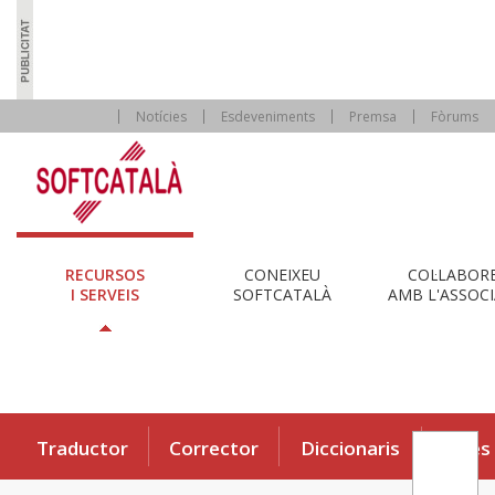
Notícies
Esdeveniments
Premsa
Fòrums
RECURSOS
CONEIXEU
COL·LABOR
I SERVEIS
SOFTCATALÀ
AMB L'ASSOCI
Traductor
Corrector
Diccionaris
Eines