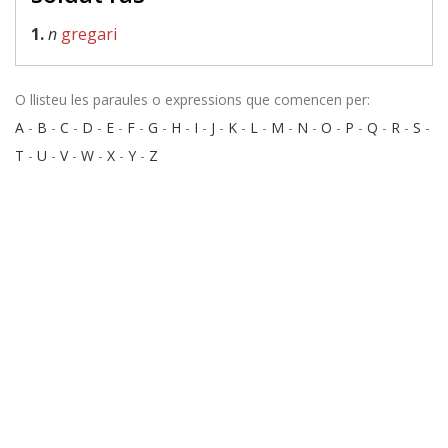
1.
n
gregari
O llisteu les paraules o expressions que comencen per:
A
-
B
-
C
-
D
-
E
-
F
-
G
-
H
-
I
-
J
-
K
-
L
-
M
-
N
-
O
-
P
-
Q
-
R
-
S
-
T
-
U
-
V
-
W
-
X
-
Y
-
Z