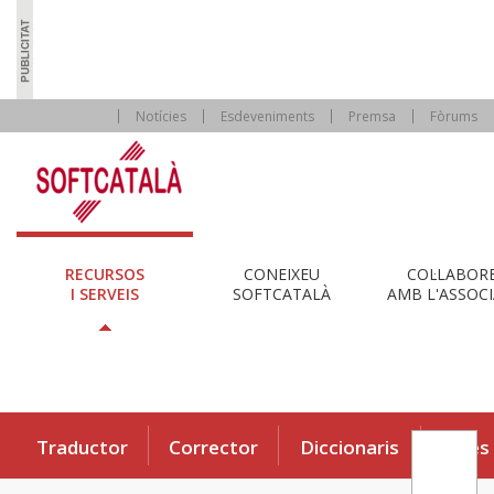
Notícies
Esdeveniments
Premsa
Fòrums
RECURSOS
CONEIXEU
COL·LABOR
I SERVEIS
SOFTCATALÀ
AMB L'ASSOCI
Traductor
Corrector
Diccionaris
Eines