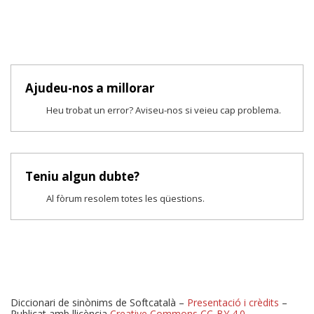
Ajudeu-nos a millorar
Heu trobat un error? Aviseu-nos si veieu cap problema.
Teniu algun dubte?
Al fòrum resolem totes les qüestions.
Diccionari de sinònims de Softcatalà –
Presentació i crèdits
–
Publicat amb llicència
Creative Commons CC-BY 4.0