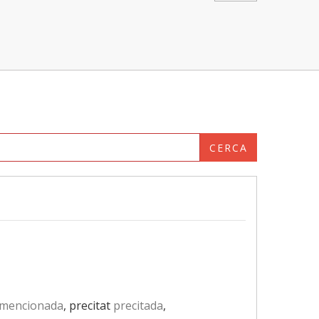
CERCA
mencionada
, precitat
precitada
,