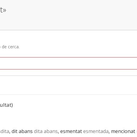
t»
ó de cerca.
ultat)
dita
, dit abans
dita abans
, esmentat
esmentada
, mencionat