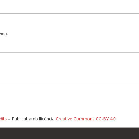
lema.
dits
– Publicat amb llicència
Creative Commons CC-BY 4.0