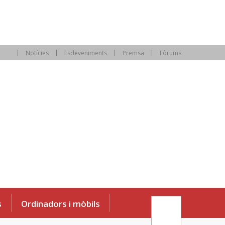
Notícies
Esdeveniments
Premsa
Fòrums
s
Ordinadors i mòbils