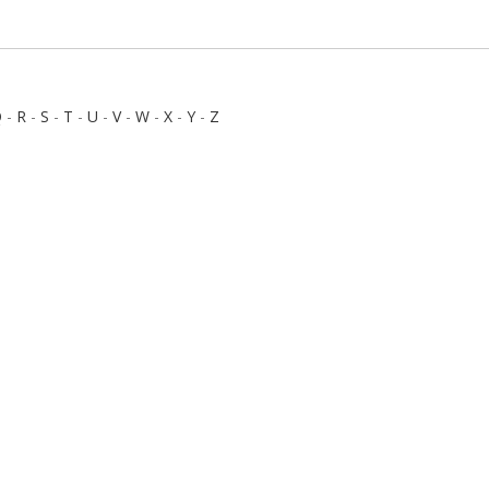
Q
-
R
-
S
-
T
-
U
-
V
-
W
-
X
-
Y
-
Z