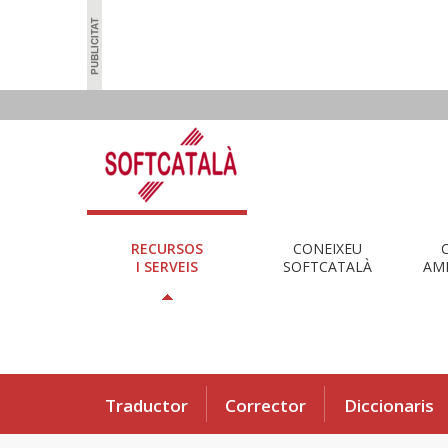
RECURSOS
CONEIXEU
I SERVEIS
SOFTCATALÀ
AMB
Traductor
Corrector
Diccionaris