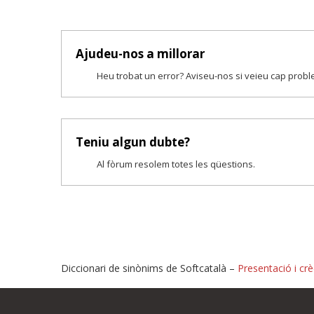
Ajudeu-nos a millorar
Heu trobat un error? Aviseu-nos si veieu cap prob
Teniu algun dubte?
Al fòrum resolem totes les qüestions.
Diccionari de sinònims de Softcatalà –
Presentació i crè