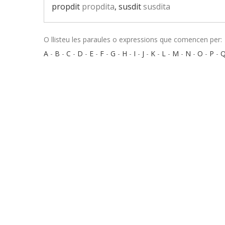
propdit
propdita
, susdit
susdita
O llisteu les paraules o expressions que comencen per:
A
-
B
-
C
-
D
-
E
-
F
-
G
-
H
-
I
-
J
-
K
-
L
-
M
-
N
-
O
-
P
-