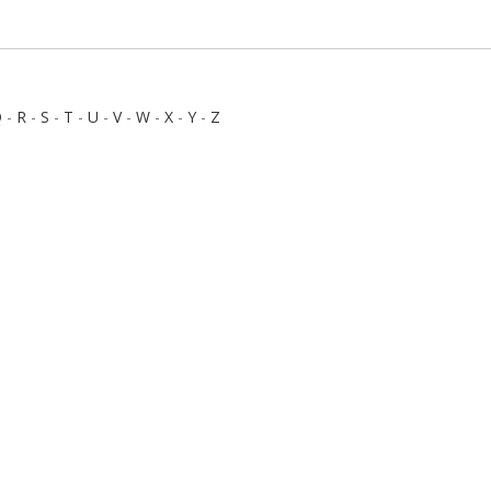
Q
-
R
-
S
-
T
-
U
-
V
-
W
-
X
-
Y
-
Z