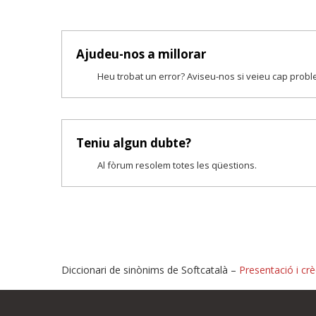
Ajudeu-nos a millorar
Heu trobat un error? Aviseu-nos si veieu cap prob
Teniu algun dubte?
Al fòrum resolem totes les qüestions.
Diccionari de sinònims de Softcatalà –
Presentació i crè