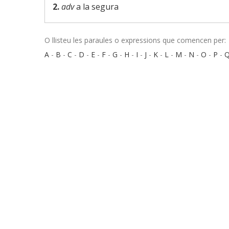
2.
adv
a la segura
O llisteu les paraules o expressions que comencen per:
A
-
B
-
C
-
D
-
E
-
F
-
G
-
H
-
I
-
J
-
K
-
L
-
M
-
N
-
O
-
P
-