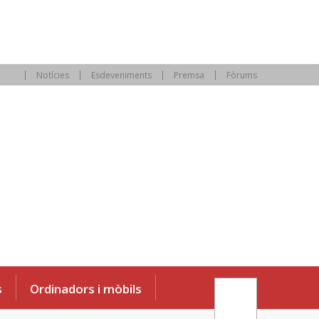
Notícies
Esdeveniments
Premsa
Fòrums
s
Ordinadors i mòbils