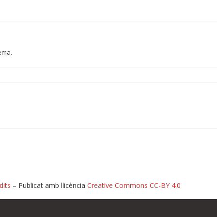
lema.
dits
– Publicat amb llicència
Creative Commons CC-BY 4.0