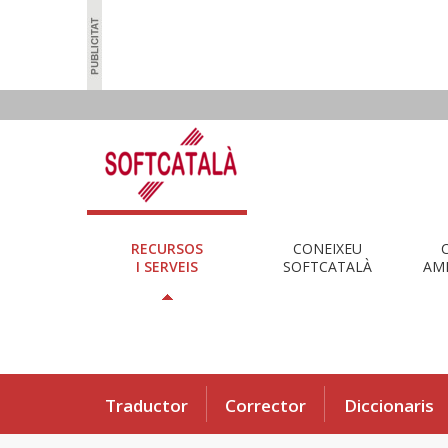
RECURSOS
CONEIXEU
I SERVEIS
SOFTCATALÀ
AMB
Traductor
Corrector
Diccionaris