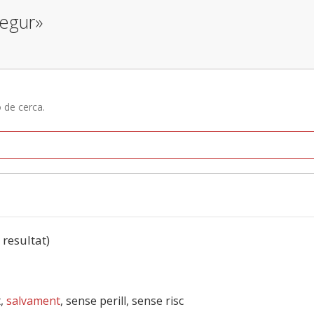
segur»
ó de cerca.
1 resultat)
t,
salvament
, sense perill, sense risc