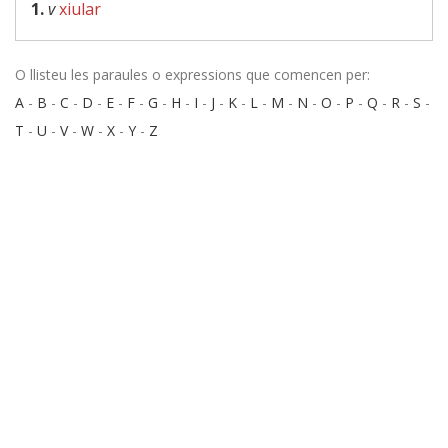
1.
v
xiular
O llisteu les paraules o expressions que comencen per:
A
-
B
-
C
-
D
-
E
-
F
-
G
-
H
-
I
-
J
-
K
-
L
-
M
-
N
-
O
-
P
-
Q
-
R
-
S
-
T
-
U
-
V
-
W
-
X
-
Y
-
Z