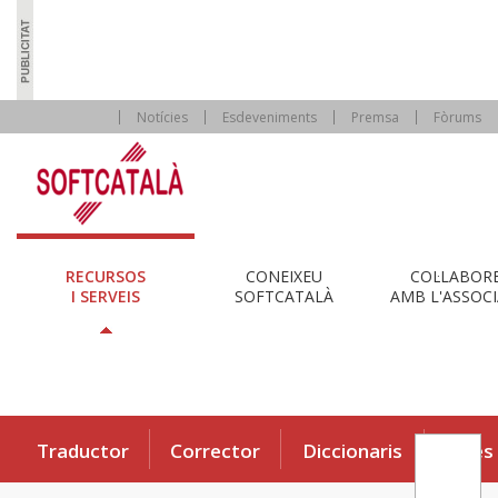
Notícies
Esdeveniments
Premsa
Fòrums
RECURSOS
CONEIXEU
COL·LABOR
I SERVEIS
SOFTCATALÀ
AMB L'ASSOCI
Traductor
Corrector
Diccionaris
Eines