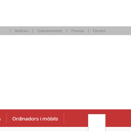
Notícies
Esdeveniments
Premsa
Fòrums
s
Ordinadors i mòbils