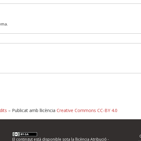
lema.
dits
– Publicat amb llicència
Creative Commons CC-BY 4.0
nformeu d'errors
El contingut està disponible sota la llicència
Atribució -