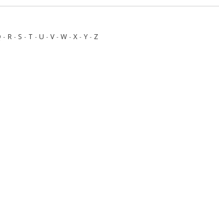
Q
-
R
-
S
-
T
-
U
-
V
-
W
-
X
-
Y
-
Z