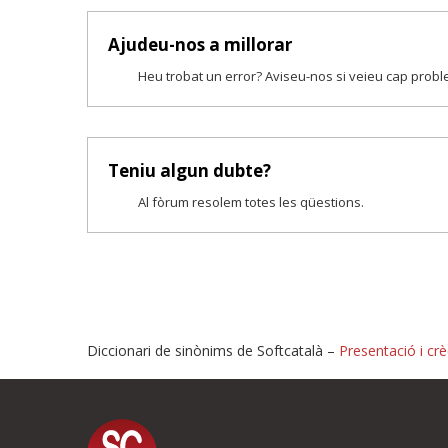
Ajudeu-nos a millorar
Heu trobat un error? Aviseu-nos si veieu cap prob
Teniu algun dubte?
Al fòrum resolem totes les qüestions.
Diccionari de sinònims de Softcatalà –
Presentació i crè
Proposeu-nos millores o i