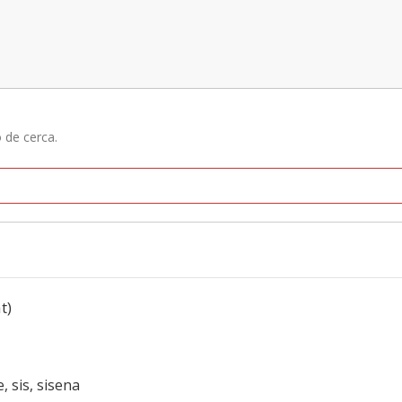
ó de cerca.
t)
e, sis, sisena