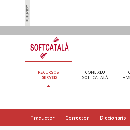
RECURSOS
CONEIXEU
I SERVEIS
SOFTCATALÀ
AMB
Traductor
Corrector
Diccionaris