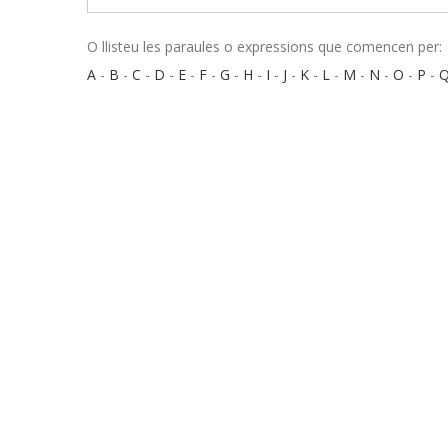
O llisteu les paraules o expressions que comencen per:
A
-
B
-
C
-
D
-
E
-
F
-
G
-
H
-
I
-
J
-
K
-
L
-
M
-
N
-
O
-
P
-