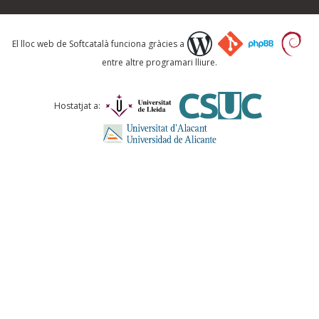
Què proposeu?
El lloc web de Softcatalà funciona gràcies a
entre altre programari lliure.
Comentari *
Hostatjat a:
ENVIA