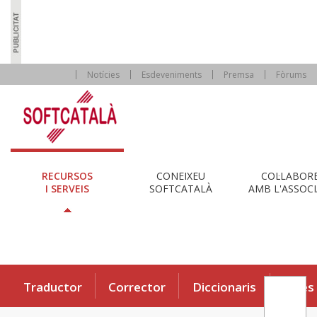
Notícies
Esdeveniments
Premsa
Fòrums
RECURSOS
CONEIXEU
COL·LABOR
I SERVEIS
SOFTCATALÀ
AMB L'ASSOCI
Traductor
Corrector
Diccionaris
Eines