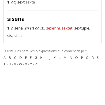
1.
adj
sext
sexta
sisena
1.
n
sena (
en els daus
),
sexenni
,
sextet
, sèxtuple,
sis, siset
O llisteu les paraules o expressions que comencen per:
A
-
B
-
C
-
D
-
E
-
F
-
G
-
H
-
I
-
J
-
K
-
L
-
M
-
N
-
O
-
P
-
Q
-
R
-
S
-
T
-
U
-
V
-
W
-
X
-
Y
-
Z