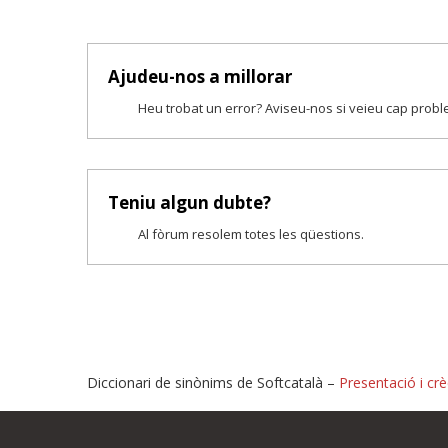
Ajudeu-nos a millorar
Heu trobat un error? Aviseu-nos si veieu cap prob
Teniu algun dubte?
Al fòrum resolem totes les qüestions.
Diccionari de sinònims de Softcatalà –
Presentació i crè