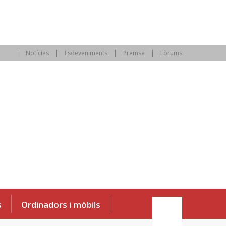
Notícies
Esdeveniments
Premsa
Fòrums
s
Ordinadors i mòbils