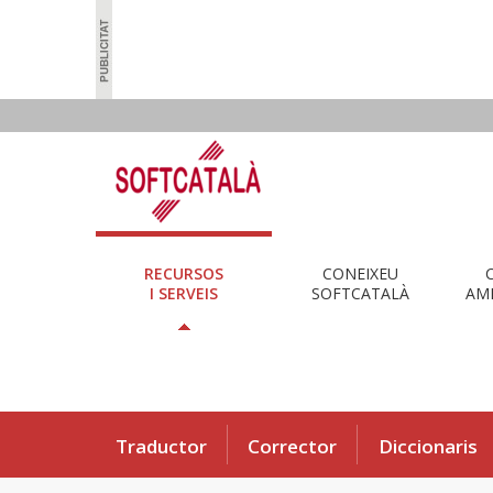
RECURSOS
CONEIXEU
I SERVEIS
SOFTCATALÀ
AMB
Traductor
Corrector
Diccionaris