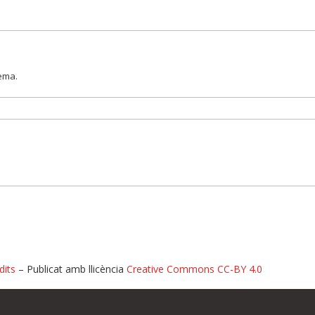
lema.
dits
– Publicat amb llicència
Creative Commons CC-BY 4.0