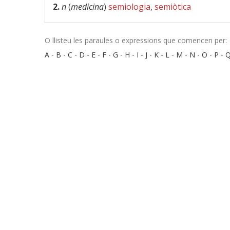
2.
n
(
medicina
)
semiologia
,
semiòtica
O llisteu les paraules o expressions que comencen per:
A
-
B
-
C
-
D
-
E
-
F
-
G
-
H
-
I
-
J
-
K
-
L
-
M
-
N
-
O
-
P
-