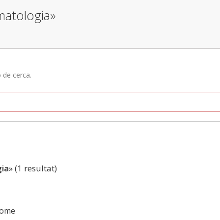
matologia»
ó de cerca.
ia
» (1 resultat)
rome