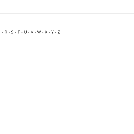
Q
-
R
-
S
-
T
-
U
-
V
-
W
-
X
-
Y
-
Z