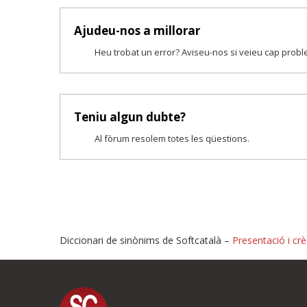
Ajudeu-nos a millorar
Heu trobat un error? Aviseu-nos si veieu cap prob
Teniu algun dubte?
Al fòrum resolem totes les qüestions.
Diccionari de sinònims de Softcatalà –
Presentació i crè
Proposeu-nos millores o i