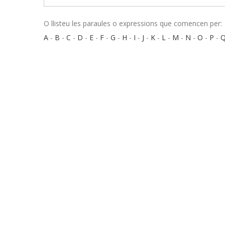
O llisteu les paraules o expressions que comencen per:
A
-
B
-
C
-
D
-
E
-
F
-
G
-
H
-
I
-
J
-
K
-
L
-
M
-
N
-
O
-
P
-