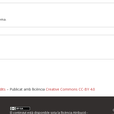
lema.
dits
– Publicat amb llicència
Creative Commons CC-BY 4.0
nformeu d'errors
El contingut està disponible sota la llicència
Atribució -