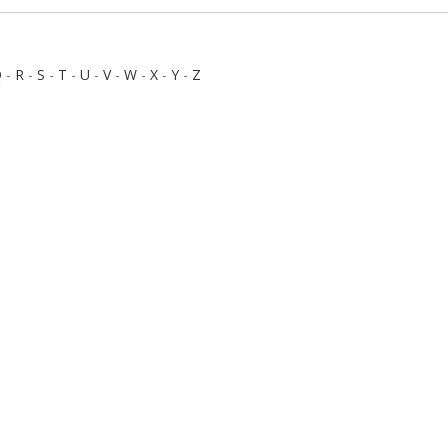
Q
-
R
-
S
-
T
-
U
-
V
-
W
-
X
-
Y
-
Z