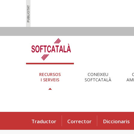
RECURSOS
CONEIXEU
I SERVEIS
SOFTCATALÀ
AMB
Traductor
Corrector
Diccionaris