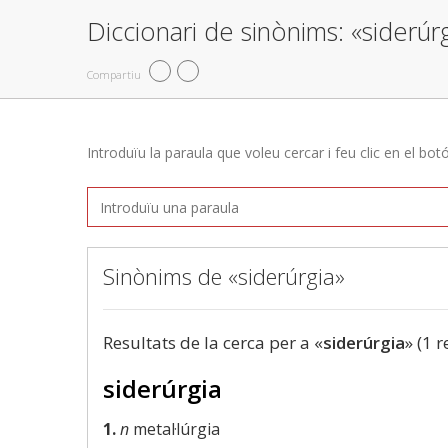
Diccionari de sinònims: «siderúr
Compartiu
Introduïu la paraula que voleu cercar i feu clic en el bot
Sinònims de «siderúrgia»
Resultats de la cerca per a «
siderúrgia
» (1 r
siderúrgia
1.
n
metal·lúrgia