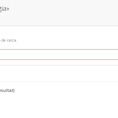
gia»
ó de cerca.
esultat)