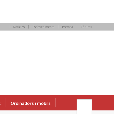
Notícies
Esdeveniments
Premsa
Fòrums
s
Ordinadors i mòbils