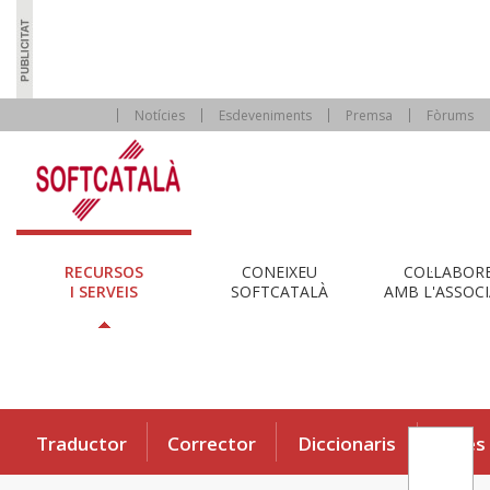
Notícies
Esdeveniments
Premsa
Fòrums
RECURSOS
CONEIXEU
COL·LABOR
I SERVEIS
SOFTCATALÀ
AMB L'ASSOCI
Traductor
Corrector
Diccionaris
Eines