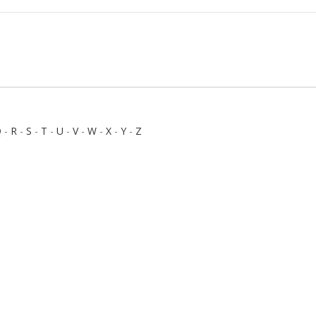
Q
-
R
-
S
-
T
-
U
-
V
-
W
-
X
-
Y
-
Z