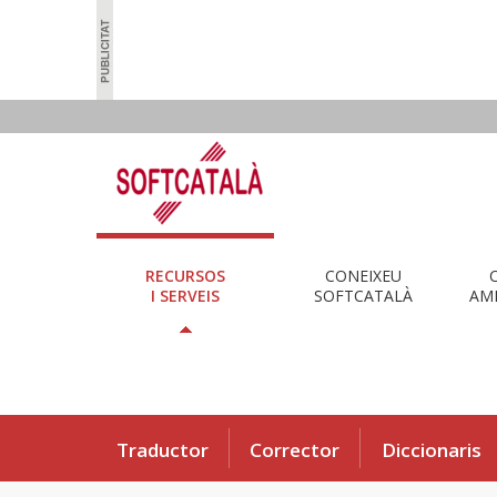
RECURSOS
CONEIXEU
I SERVEIS
SOFTCATALÀ
AMB
Traductor
Corrector
Diccionaris