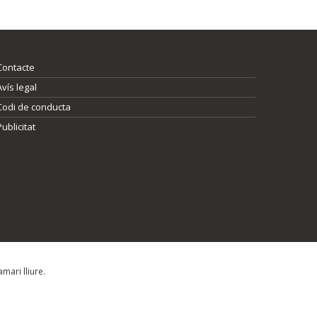
Contacte
Avís legal
Codi de conducta
Publicitat
mari lliure.