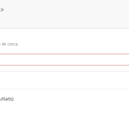
s»
ó de cerca.
ultats)