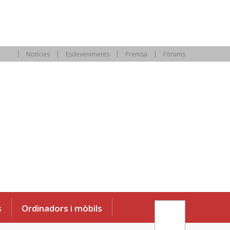
Notícies
Esdeveniments
Premsa
Fòrums
s
Ordinadors i mòbils