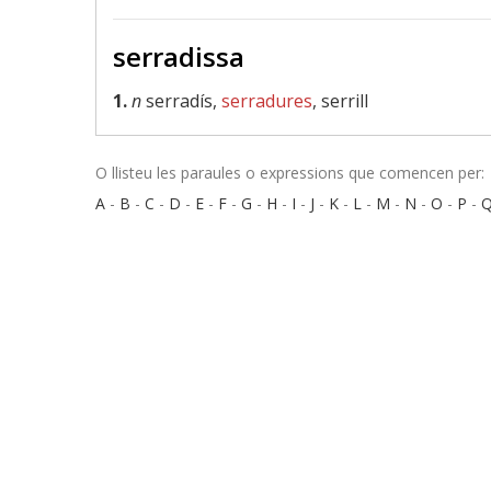
serradissa
1.
n
serradís,
serradures
, serrill
O llisteu les paraules o expressions que comencen per:
A
-
B
-
C
-
D
-
E
-
F
-
G
-
H
-
I
-
J
-
K
-
L
-
M
-
N
-
O
-
P
-