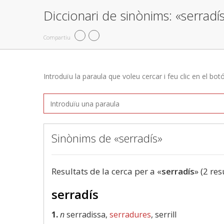
Diccionari de sinònims: «serradí
Compartiu
Introduïu la paraula que voleu cercar i feu clic en el bot
Sinònims de «serradís»
Resultats de la cerca per a «
serradís
» (2 res
serradís
1.
n
serradissa,
serradures
, serrill