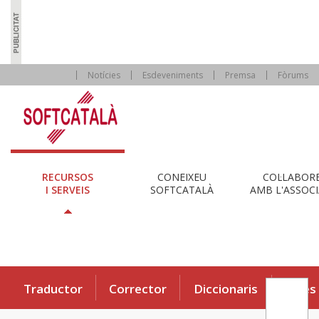
Notícies
Esdeveniments
Premsa
Fòrums
RECURSOS
CONEIXEU
COL·LABOR
I SERVEIS
SOFTCATALÀ
AMB L'ASSOCI
Traductor
Corrector
Diccionaris
Eines