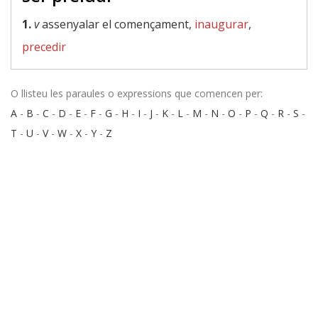
1.
v
assenyalar el començament,
inaugurar
,
precedir
O llisteu les paraules o expressions que comencen per:
A
-
B
-
C
-
D
-
E
-
F
-
G
-
H
-
I
-
J
-
K
-
L
-
M
-
N
-
O
-
P
-
Q
-
R
-
S
-
T
-
U
-
V
-
W
-
X
-
Y
-
Z