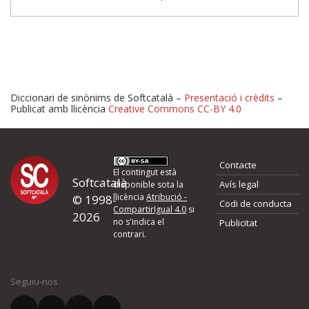
Diccionari de sinònims de Softcatalà –
Presentació i crèdits
–
Publicat amb llicència
Creative Commons CC-BY 4.0
Proposeu-nos millores o 
Contacte
d'errors
El contingut està
Softcatalà
Avís legal
disponible sota la
llicència
Atribució -
© 1998-
Codi de conducta
Si heu trobat un error o voleu proposar alguna millora, ompliu els ca
CompartirIgual 4.0
si
2026
quina és la millora que proposeu o l'error del qual voleu informar-no
no s'indica el
Publicitat
contrari.
El vostre nom *
Seguiu-nos