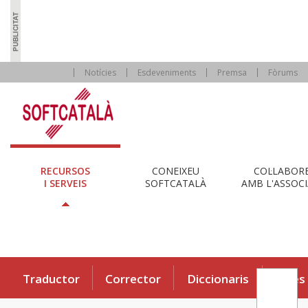
Notícies
Esdeveniments
Premsa
Fòrums
RECURSOS
CONEIXEU
COL·LABOR
I SERVEIS
SOFTCATALÀ
AMB L'ASSOCI
Traductor
Corrector
Diccionaris
Eines