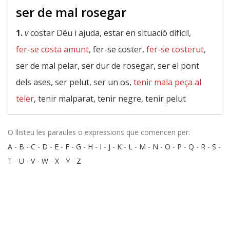
ser de mal rosegar
1.
v
costar Déu i ajuda, estar en situació difícil,
fer-se costa amunt
, fer-se coster,
fer-se costerut
,
ser de mal pelar, ser dur de rosegar, ser el pont
dels ases, ser pelut, ser un os,
tenir mala peça al
teler
, tenir malparat, tenir negre, tenir pelut
O llisteu les paraules o expressions que comencen per:
A
-
B
-
C
-
D
-
E
-
F
-
G
-
H
-
I
-
J
-
K
-
L
-
M
-
N
-
O
-
P
-
Q
-
R
-
S
-
T
-
U
-
V
-
W
-
X
-
Y
-
Z