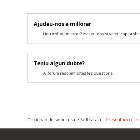
Ajudeu-nos a millorar
Heu trobat un error? Aviseu-nos si veieu cap prob
Teniu algun dubte?
Al fòrum resolem totes les qüestions.
Diccionari de sinònims de Softcatalà –
Presentació i crè