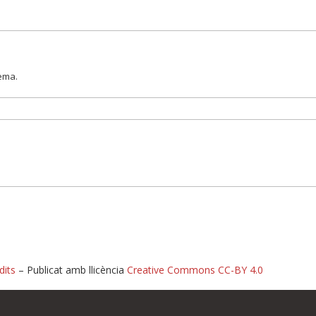
lema.
dits
– Publicat amb llicència
Creative Commons CC-BY 4.0