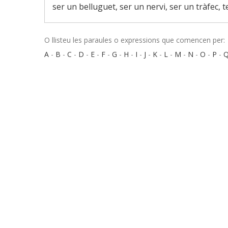
ser un belluguet, ser un nervi, ser un tràfec, te
O llisteu les paraules o expressions que comencen per:
A
-
B
-
C
-
D
-
E
-
F
-
G
-
H
-
I
-
J
-
K
-
L
-
M
-
N
-
O
-
P
-