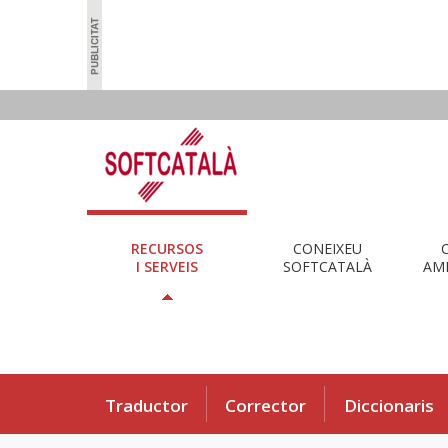
RECURSOS
CONEIXEU
I SERVEIS
SOFTCATALÀ
AMB
Traductor
Corrector
Diccionaris