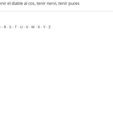
nir el diable al cos, tenir nervi, tenir puces
Q
-
R
-
S
-
T
-
U
-
V
-
W
-
X
-
Y
-
Z