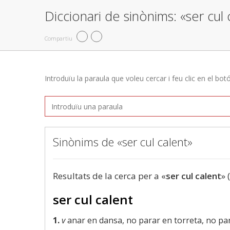
Diccionari de sinònims: «ser cul 
Compartiu
Introduïu la paraula que voleu cercar i feu clic en el bot
Sinònims de «ser cul calent»
Resultats de la cerca per a «
ser cul calent
» 
ser cul calent
1.
v
anar en dansa, no parar en torreta, no parar