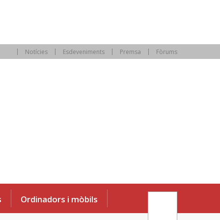
Notícies
Esdeveniments
Premsa
Fòrums
s
Ordinadors i mòbils