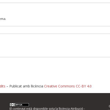
lema.
dits
– Publicat amb llicència
Creative Commons CC-BY 4.0
nformeu d'errors
El contingut està disponible sota la llicència
Atribució -