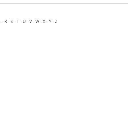
Q
-
R
-
S
-
T
-
U
-
V
-
W
-
X
-
Y
-
Z