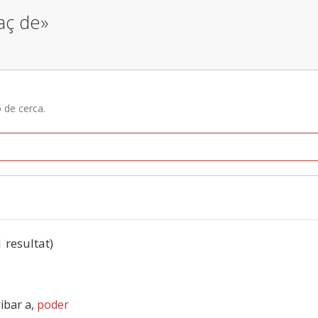
paç de»
ó de cerca.
1 resultat)
ribar a,
poder