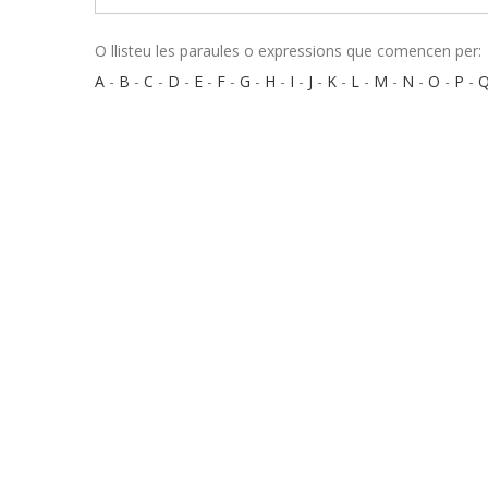
O llisteu les paraules o expressions que comencen per:
A
-
B
-
C
-
D
-
E
-
F
-
G
-
H
-
I
-
J
-
K
-
L
-
M
-
N
-
O
-
P
-