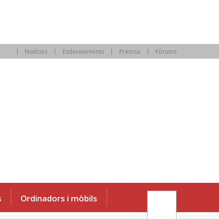
Notícies
Esdeveniments
Premsa
Fòrums
s
Ordinadors i mòbils