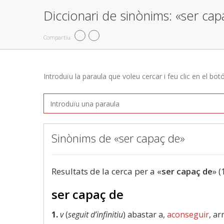
Diccionari de sinònims: «ser ca
Compartiu
Introduïu la paraula que voleu cercar i feu clic en el bot
Sinònims de «ser capaç de»
Resultats de la cerca per a «
ser capaç de
» (
ser capaç de
1.
v
(
seguit d’infinitiu
) abastar a,
aconseguir
, ar