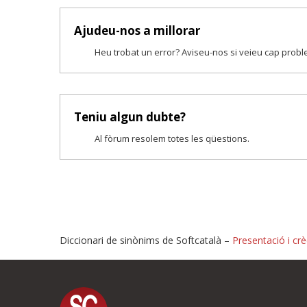
Ajudeu-nos a millorar
Heu trobat un error? Aviseu-nos si veieu cap prob
Teniu algun dubte?
Al fòrum resolem totes les qüestions.
Diccionari de sinònims de Softcatalà –
Presentació i crè
Proposeu-nos millores o i