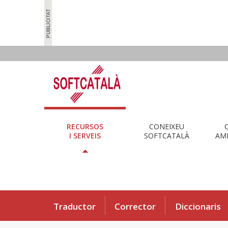
RECURSOS
CONEIXEU
I SERVEIS
SOFTCATALÀ
AMB
Traductor
Corrector
Diccionaris