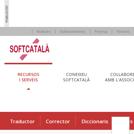
Notícies
Esdeveniments
Premsa
Fòrums
RECURSOS
CONEIXEU
COL·LABOR
I SERVEIS
SOFTCATALÀ
AMB L'ASSOCI
Traductor
Corrector
Diccionaris
Eines