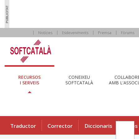
Notícies
Esdeveniments
Premsa
Fòrums
RECURSOS
CONEIXEU
COL·LABOR
I SERVEIS
SOFTCATALÀ
AMB L'ASSOCI
Traductor
Corrector
Diccionaris
Eines