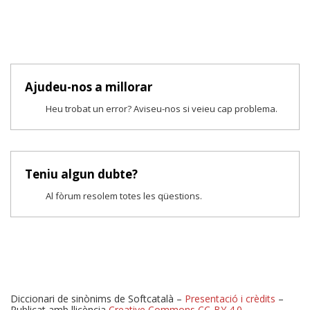
Ajudeu-nos a millorar
Heu trobat un error? Aviseu-nos si veieu cap problema.
Teniu algun dubte?
Al fòrum resolem totes les qüestions.
Diccionari de sinònims de Softcatalà –
Presentació i crèdits
–
Publicat amb llicència
Creative Commons CC-BY 4.0