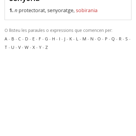
1.
n
protectorat, senyoratge,
sobirania
O llisteu les paraules o expressions que comencen per:
A
-
B
-
C
-
D
-
E
-
F
-
G
-
H
-
I
-
J
-
K
-
L
-
M
-
N
-
O
-
P
-
Q
-
R
-
S
-
T
-
U
-
V
-
W
-
X
-
Y
-
Z