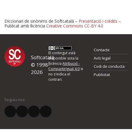
Diccionari de sinònims de Softcatalà –
Presentació i crèdits
–
Publicat amb llicència
Creative Commons CC-BY 4.0
Proposeu-nos millores o 
Contacte
d'errors
El contingut està
Softcatalà
Avís legal
disponible sota la
llicència
Atribució -
© 1998-
Codi de conducta
Si heu trobat un error o voleu proposar alguna millora, ompliu els ca
CompartirIgual 4.0
si
2026
quina és la millora que proposeu o l'error del qual voleu informar-no
no s'indica el
Publicitat
contrari.
El vostre nom *
Seguiu-nos
El vostre correu electrònic *