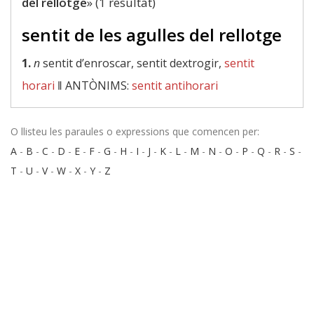
del rellotge
» (1 resultat)
sentit de les agulles del rellotge
1.
n
sentit d’enroscar, sentit dextrogir,
sentit
horari
‖
ANTÒNIMS:
sentit antihorari
O llisteu les paraules o expressions que comencen per:
A
-
B
-
C
-
D
-
E
-
F
-
G
-
H
-
I
-
J
-
K
-
L
-
M
-
N
-
O
-
P
-
Q
-
R
-
S
-
T
-
U
-
V
-
W
-
X
-
Y
-
Z