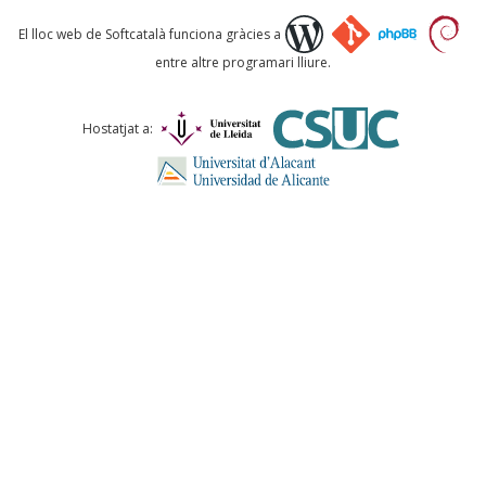
Què proposeu?
El lloc web de Softcatalà funciona gràcies a
entre altre programari lliure.
Comentari *
Hostatjat a:
ENVIA