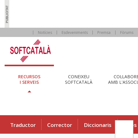
Notícies
Esdeveniments
Premsa
Fòrums
RECURSOS
CONEIXEU
COL·LABOR
I SERVEIS
SOFTCATALÀ
AMB L'ASSOCI
Traductor
Corrector
Diccionaris
Eines