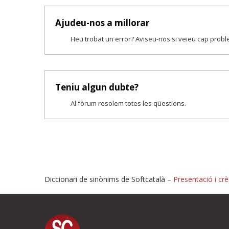
Ajudeu-nos a millorar
Heu trobat un error? Aviseu-nos si veieu cap prob
Teniu algun dubte?
Al fòrum resolem totes les qüestions.
Diccionari de sinònims de Softcatalà –
Presentació i crè
Proposeu-nos millores o i