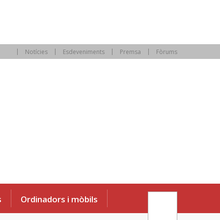
Notícies
Esdeveniments
Premsa
Fòrums
s
Ordinadors i mòbils