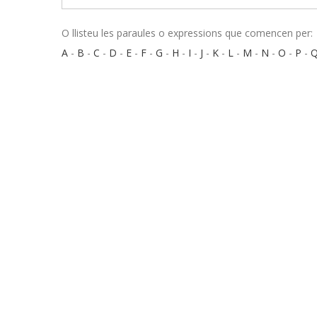
O llisteu les paraules o expressions que comencen per:
A
-
B
-
C
-
D
-
E
-
F
-
G
-
H
-
I
-
J
-
K
-
L
-
M
-
N
-
O
-
P
-