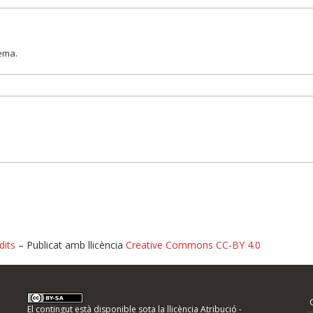
lema.
dits
– Publicat amb llicència
Creative Commons CC-BY 4.0
nformeu d'errors
El contingut està disponible sota la llicència
Atribució -