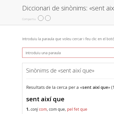
Diccionari de sinònims: «sent ai
Compartiu
Introduïu la paraula que voleu cercar i feu clic en el bot
Sinònims de «sent així que»
Resultats de la cerca per a «
sent així que
» (
sent així que
1.
conj
com
, com que,
pel fet que