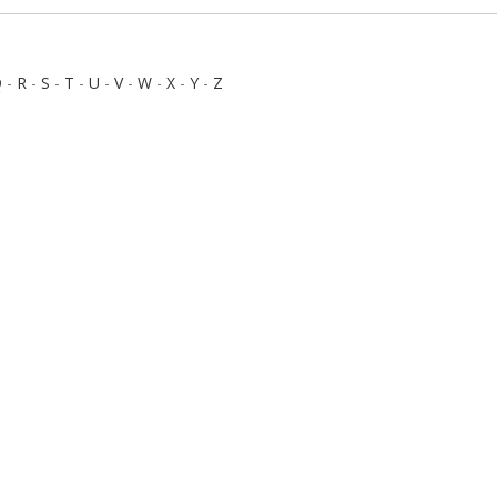
Q
-
R
-
S
-
T
-
U
-
V
-
W
-
X
-
Y
-
Z