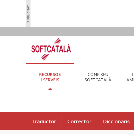
RECURSOS
CONEIXEU
I SERVEIS
SOFTCATALÀ
AMB
Traductor
Corrector
Diccionaris