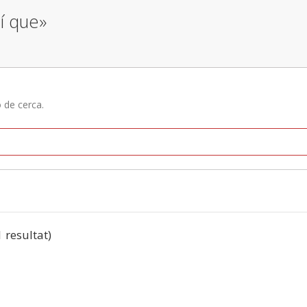
xí que»
ó de cerca.
1 resultat)