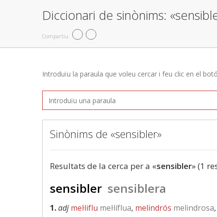
Diccionari de sinònims: «sensibl
Compartiu
Introduïu la paraula que voleu cercar i feu clic en el bot
Sinònims de «sensibler»
Resultats de la cerca per a «
sensibler
» (1 re
sensibler
sensiblera
1.
adj
mel·liflu
mel·líflua
,
melindrós
melindrosa