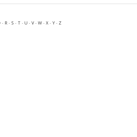
Q
-
R
-
S
-
T
-
U
-
V
-
W
-
X
-
Y
-
Z