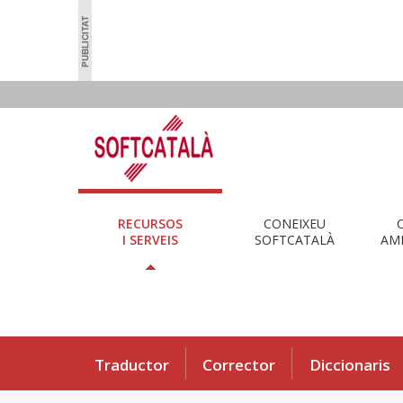
RECURSOS
CONEIXEU
I SERVEIS
SOFTCATALÀ
AMB
Traductor
Corrector
Diccionaris