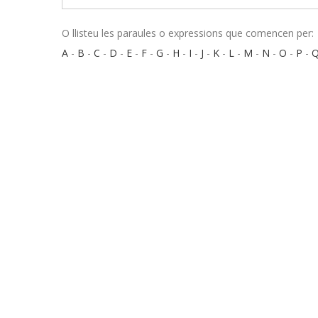
O llisteu les paraules o expressions que comencen per:
A
-
B
-
C
-
D
-
E
-
F
-
G
-
H
-
I
-
J
-
K
-
L
-
M
-
N
-
O
-
P
-