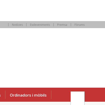
Notícies
Esdeveniments
Premsa
Fòrums
s
Ordinadors i mòbils