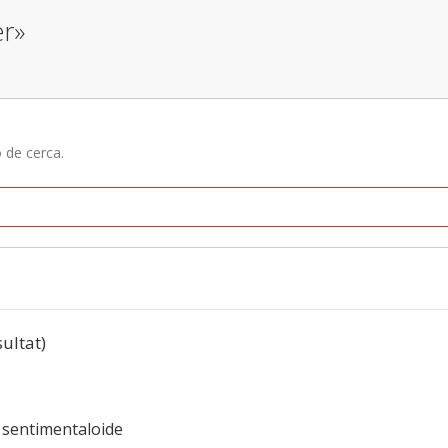
er»
ó de cerca.
sultat)
, sentimentaloide