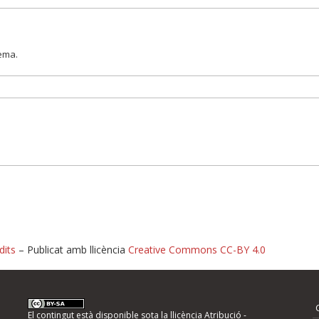
lema.
dits
– Publicat amb llicència
Creative Commons CC-BY 4.0
nformeu d'errors
El contingut està disponible sota la llicència
Atribució -