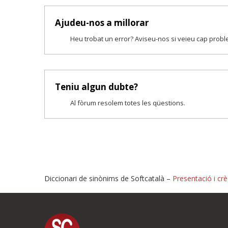
Ajudeu-nos a millorar
Heu trobat un error? Aviseu-nos si veieu cap prob
Teniu algun dubte?
Al fòrum resolem totes les qüestions.
Diccionari de sinònims de Softcatalà –
Presentació i crè
Proposeu-nos millores o i