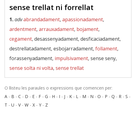
sense trellat ni forrellat
1.
adv
abrandadament
,
apassionadament
,
ardentment
,
arrauxadament
,
bojament
,
cegament
, desassenyadament, desficaciadament,
destrellatadament, esbojarradament,
follament
,
forassenyadament,
impulsivament
, sense seny,
sense solta ni volta
,
sense trellat
O llisteu les paraules o expressions que comencen per:
A
-
B
-
C
-
D
-
E
-
F
-
G
-
H
-
I
-
J
-
K
-
L
-
M
-
N
-
O
-
P
-
Q
-
R
-
S
-
T
-
U
-
V
-
W
-
X
-
Y
-
Z