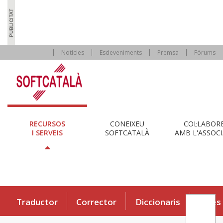
Notícies
Esdeveniments
Premsa
Fòrums
RECURSOS
CONEIXEU
COL·LABOR
I SERVEIS
SOFTCATALÀ
AMB L'ASSOCI
Traductor
Corrector
Diccionaris
Eines