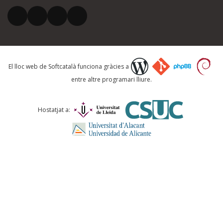
El vostre correu electrònic *
Què proposeu?
El lloc web de Softcatalà funciona gràcies a
entre altre programari lliure.
Comentari *
Hostatjat a:
ENVIA