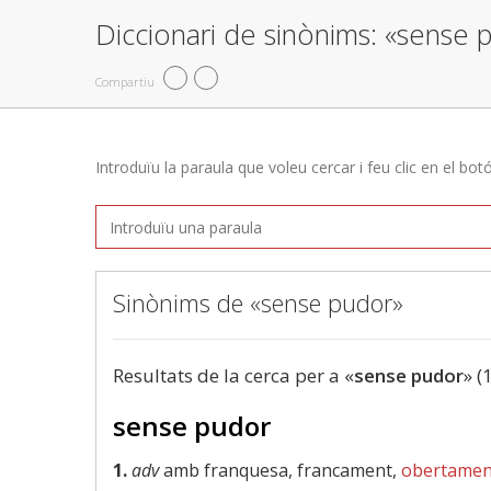
Diccionari de sinònims: «sense 
Compartiu
Introduïu la paraula que voleu cercar i feu clic en el bot
Sinònims de «sense pudor»
Resultats de la cerca per a «
sense pudor
» (
sense pudor
1.
adv
amb franquesa, francament,
obertamen