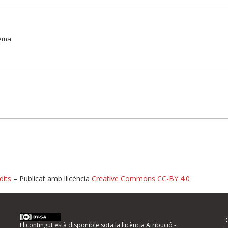
lema.
dits
– Publicat amb llicència
Creative Commons CC-BY 4.0
nformeu d'errors
El contingut està disponible sota la llicència
Atribució -