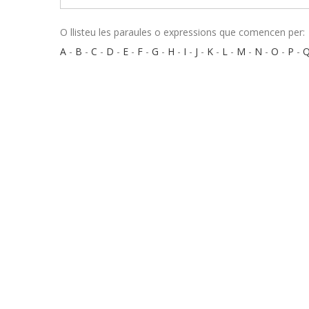
O llisteu les paraules o expressions que comencen per:
A
-
B
-
C
-
D
-
E
-
F
-
G
-
H
-
I
-
J
-
K
-
L
-
M
-
N
-
O
-
P
-