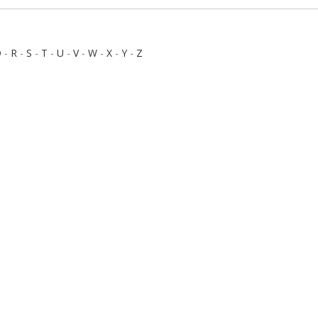
Q
-
R
-
S
-
T
-
U
-
V
-
W
-
X
-
Y
-
Z