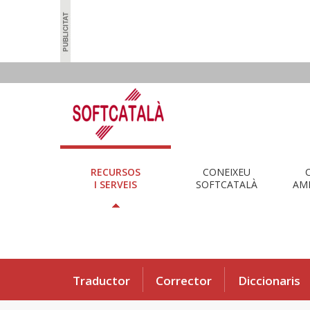
RECURSOS
CONEIXEU
I SERVEIS
SOFTCATALÀ
AMB
Traductor
Corrector
Diccionaris