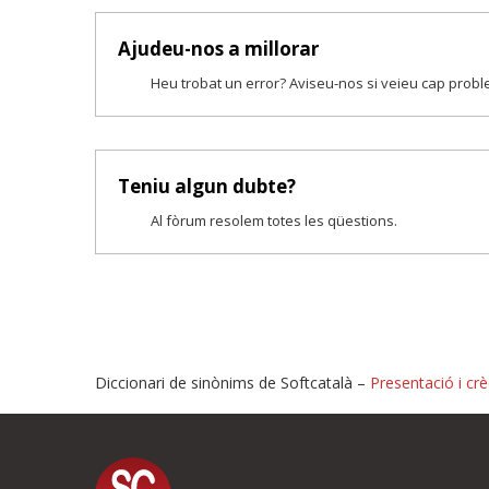
Ajudeu-nos a millorar
Heu trobat un error? Aviseu-nos si veieu cap prob
Teniu algun dubte?
Al fòrum resolem totes les qüestions.
Diccionari de sinònims de Softcatalà –
Presentació i crè
Proposeu-nos millores o i