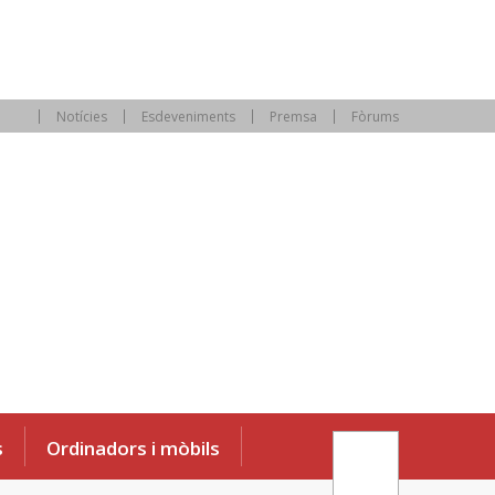
Notícies
Esdeveniments
Premsa
Fòrums
s
Ordinadors i mòbils