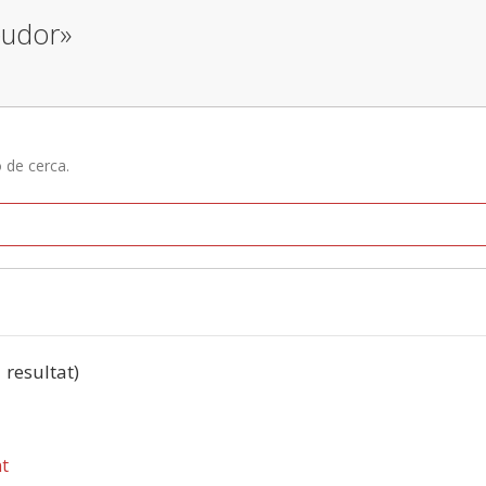
pudor»
ó de cerca.
1 resultat)
t