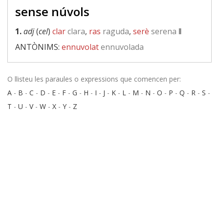
sense núvols
1.
adj
(
cel
)
clar
clara
,
ras
raguda
,
serè
serena
‖
ANTÒNIMS:
ennuvolat
ennuvolada
O llisteu les paraules o expressions que comencen per:
A
-
B
-
C
-
D
-
E
-
F
-
G
-
H
-
I
-
J
-
K
-
L
-
M
-
N
-
O
-
P
-
Q
-
R
-
S
-
T
-
U
-
V
-
W
-
X
-
Y
-
Z