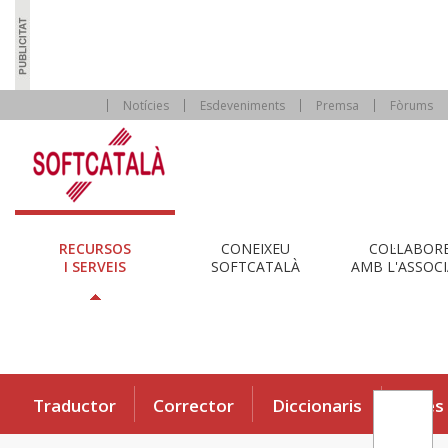
Notícies
Esdeveniments
Premsa
Fòrums
RECURSOS
CONEIXEU
COL·LABOR
I SERVEIS
SOFTCATALÀ
AMB L'ASSOCI
Traductor
Corrector
Diccionaris
Eines