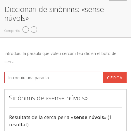
Diccionari de sinònims: «sense
núvols»
Compartiu
Introduïu la paraula que voleu cercar i feu clic en el botó de
cerca.
CERCA
Sinònims de «sense núvols»
Resultats de la cerca per a «
sense núvols
» (1
resultat)