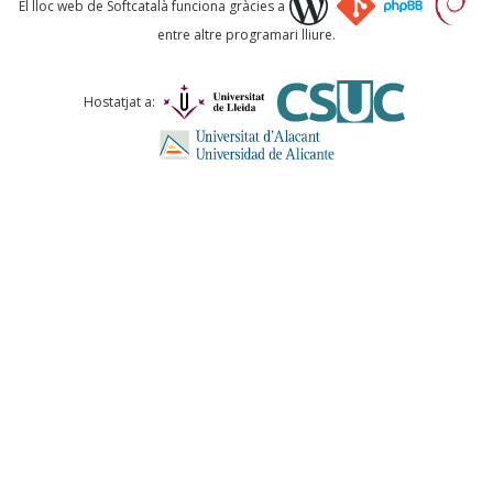
El lloc web de Softcatalà funciona gràcies a
entre altre programari lliure.
Comentari *
Hostatjat a:
ENVIA