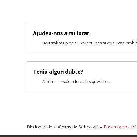
Ajudeu-nos a millorar
Heu trobat un error? Aviseu-nos si veieu cap prob
Teniu algun dubte?
Al fòrum resolem totes les qüestions.
Diccionari de sinònims de Softcatalà –
Presentació i crè