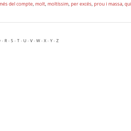
més del compte
,
molt
,
moltíssim
,
per excés
,
prou i massa
,
qu
Q
-
R
-
S
-
T
-
U
-
V
-
W
-
X
-
Y
-
Z