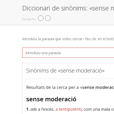
Diccionari de sinònims: «sense
Compartiu
Introduïu la paraula que voleu cercar i feu clic en el bot
Sinònims de «sense moderació»
Resultats de la cerca per a «
sense moderac
sense moderació
1.
adv
a l’excés,
a tentipotenti
, com una mala c