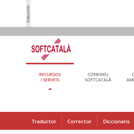
RECURSOS
CONEIXEU
I SERVEIS
SOFTCATALÀ
AMB
Traductor
Corrector
Diccionaris