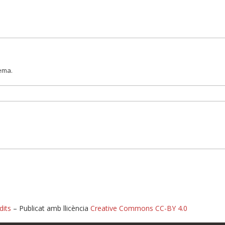
lema.
dits
– Publicat amb llicència
Creative Commons CC-BY 4.0