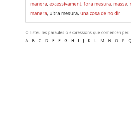
manera
,
excessivament
,
fora mesura
,
massa
,
manera
, ultra mesura,
una cosa de no dir
O llisteu les paraules o expressions que comencen per:
A
-
B
-
C
-
D
-
E
-
F
-
G
-
H
-
I
-
J
-
K
-
L
-
M
-
N
-
O
-
P
-