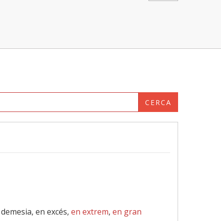
CERCA
n demesia, en excés,
en extrem
,
en gran