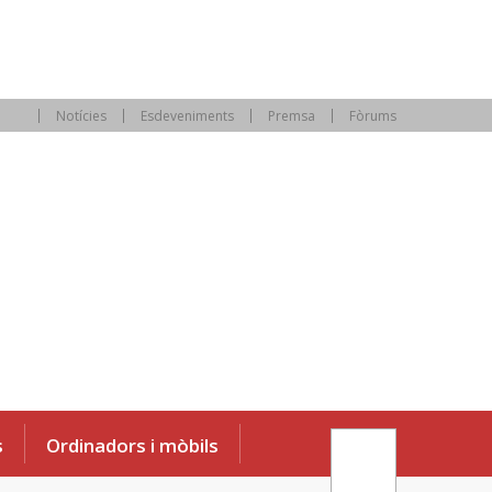
Notícies
Esdeveniments
Premsa
Fòrums
s
Ordinadors i mòbils