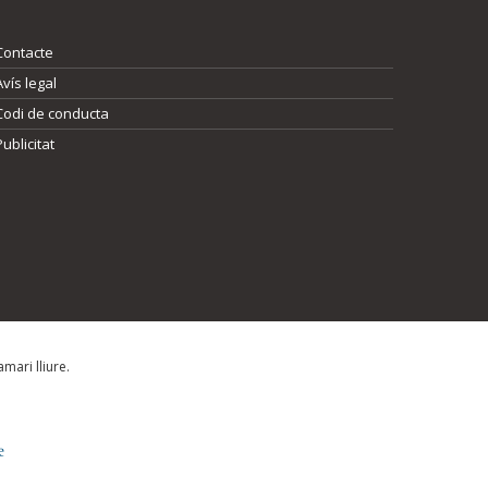
Contacte
Avís legal
Codi de conducta
Publicitat
mari lliure.