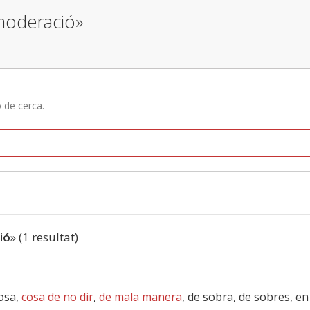
 moderació»
ó de cerca.
ió
» (1 resultat)
osa,
cosa de no dir
,
de mala manera
, de sobra, de sobres, e