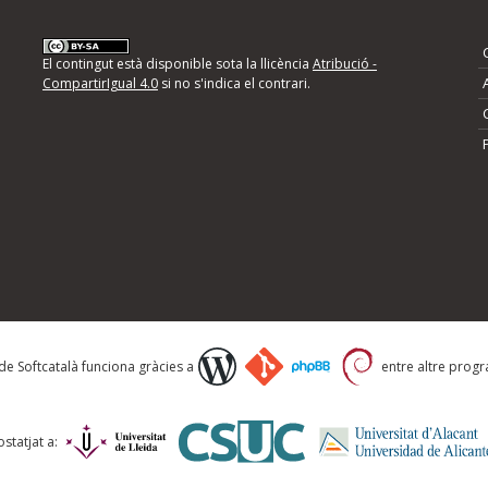
nformeu d'errors
El contingut està disponible sota la llicència
Atribució -
CompartirIgual 4.0
si no s'indica el contrari.
mps següents i descriviu quina és la millora que
 de Softcatalà funciona gràcies a
entre altre progra
statjat a: