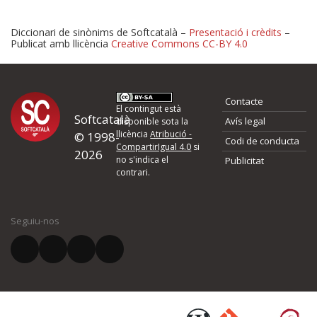
Diccionari de sinònims de Softcatalà –
Presentació i crèdits
–
Publicat amb llicència
Creative Commons CC-BY 4.0
Proposeu-nos millores o 
Contacte
d'errors
El contingut està
Softcatalà
Avís legal
disponible sota la
llicència
Atribució -
© 1998-
Codi de conducta
Si heu trobat un error o voleu proposar alguna millora, ompliu els ca
CompartirIgual 4.0
si
2026
quina és la millora que proposeu o l'error del qual voleu informar-no
no s'indica el
Publicitat
contrari.
El vostre nom *
Seguiu-nos
El vostre correu electrònic *
Què proposeu?