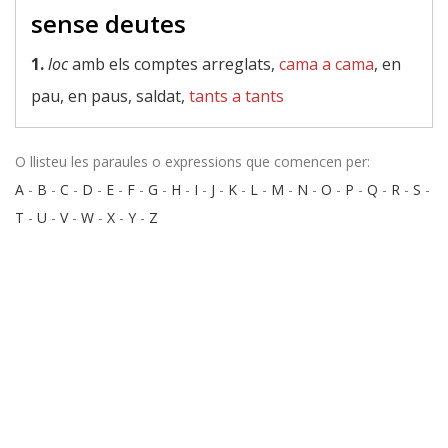
sense deutes
1.
loc
amb els comptes arreglats,
cama a cama
, en
pau, en paus, saldat,
tants a tants
O llisteu les paraules o expressions que comencen per:
A
-
B
-
C
-
D
-
E
-
F
-
G
-
H
-
I
-
J
-
K
-
L
-
M
-
N
-
O
-
P
-
Q
-
R
-
S
-
T
-
U
-
V
-
W
-
X
-
Y
-
Z