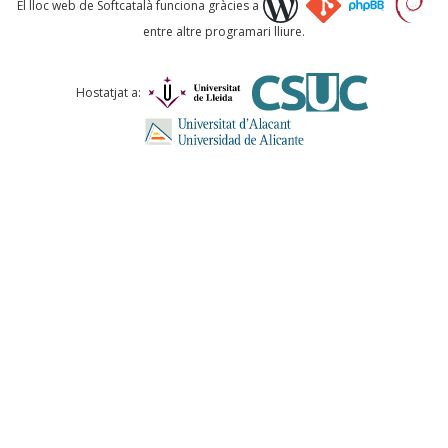
El lloc web de Softcatalà funciona gràcies a
entre altre programari lliure.
Comentari *
Hostatjat a:
ENVIA