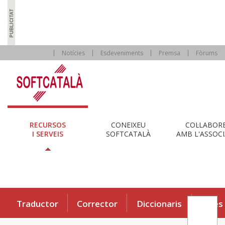
Notícies
Esdeveniments
Premsa
Fòrums
RECURSOS
CONEIXEU
COL·LABOR
I SERVEIS
SOFTCATALÀ
AMB L'ASSOCI
Traductor
Corrector
Diccionaris
Eines