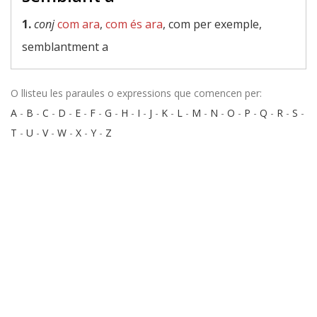
1.
conj
com ara
,
com és ara
, com per exemple,
semblantment a
O llisteu les paraules o expressions que comencen per:
A
-
B
-
C
-
D
-
E
-
F
-
G
-
H
-
I
-
J
-
K
-
L
-
M
-
N
-
O
-
P
-
Q
-
R
-
S
-
T
-
U
-
V
-
W
-
X
-
Y
-
Z