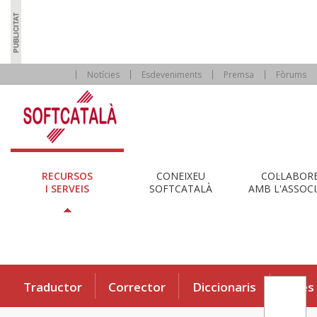
Notícies
Esdeveniments
Premsa
Fòrums
RECURSOS
CONEIXEU
COL·LABOR
I SERVEIS
SOFTCATALÀ
AMB L'ASSOCI
Traductor
Corrector
Diccionaris
Eines