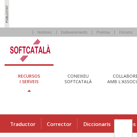
Notícies
Esdeveniments
Premsa
Fòrums
RECURSOS
CONEIXEU
COL·LABOR
I SERVEIS
SOFTCATALÀ
AMB L'ASSOCI
Traductor
Corrector
Diccionaris
Eines