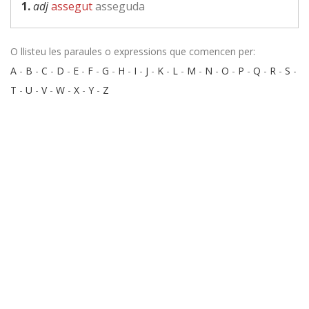
1.
adj
assegut
asseguda
O llisteu les paraules o expressions que comencen per:
A
-
B
-
C
-
D
-
E
-
F
-
G
-
H
-
I
-
J
-
K
-
L
-
M
-
N
-
O
-
P
-
Q
-
R
-
S
-
T
-
U
-
V
-
W
-
X
-
Y
-
Z