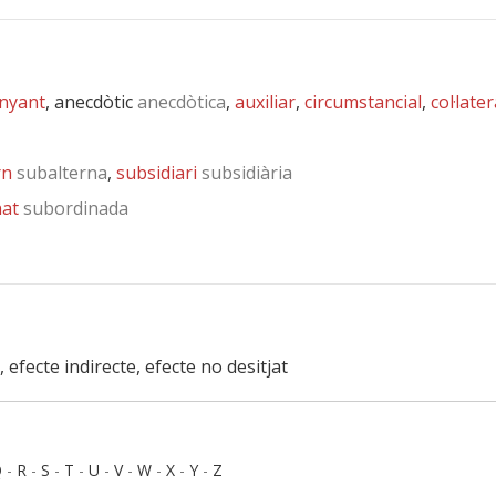
nyant
, anecdòtic
anecdòtica
,
auxiliar
,
circumstancial
,
col·later
rn
subalterna
,
subsidiari
subsidiària
nat
subordinada
l, efecte indirecte, efecte no desitjat
Q
-
R
-
S
-
T
-
U
-
V
-
W
-
X
-
Y
-
Z