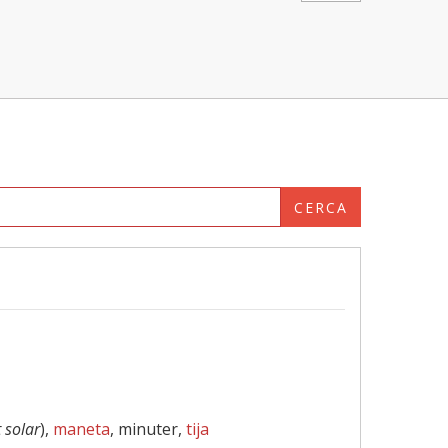
CERCA
 solar
),
maneta
, minuter,
tija