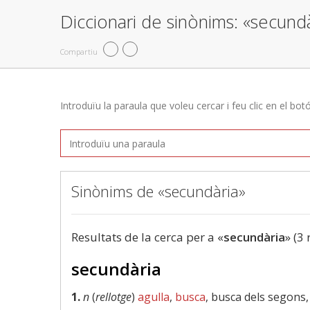
Diccionari de sinònims: «secund
Compartiu
Introduïu la paraula que voleu cercar i feu clic en el bot
Sinònims de «secundària»
Resultats de la cerca per a «
secundària
» (3 
secundària
1.
n
(
rellotge
)
agulla
,
busca
, busca dels segons