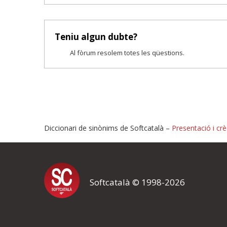
Teniu algun dubte?
Al fòrum resolem totes les qüestions.
Diccionari de sinònims de Softcatalà –
Presentació i crè
Proposeu-nos millores o i
Softcatalà © 1998-2026
Si heu trobat un error o voleu proposar alguna millora, ompliu els ca
proposeu o l'error del qual voleu informar-nos.
El vostre nom *