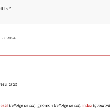
ària»
ó de cerca.
resultats)
,
estil
(
rellotge de sol
), gnòmon (
rellotge de sol
),
índex
(
quadrant