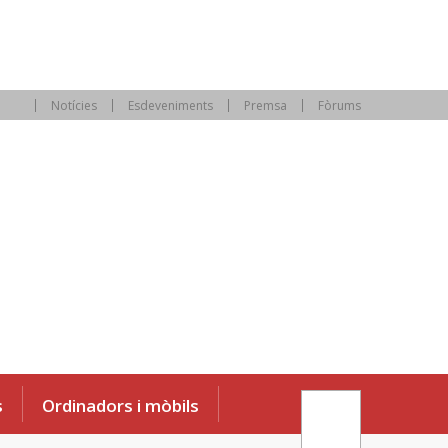
Notícies
Esdeveniments
Premsa
Fòrums
s
Ordinadors i mòbils