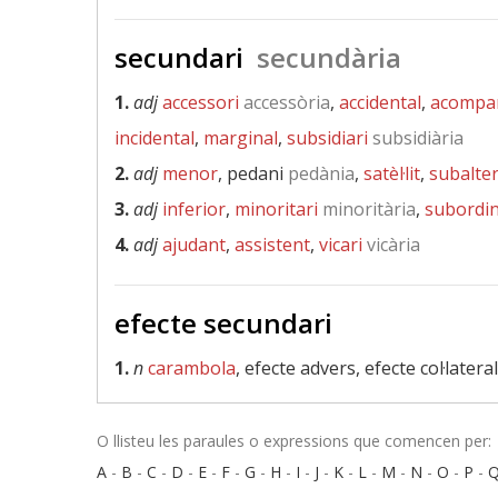
secundari
secundària
1.
adj
accessori
accessòria
,
accidental
,
acompa
incidental
,
marginal
,
subsidiari
subsidiària
2.
adj
menor
, pedani
pedània
,
satèl·lit
,
subalte
3.
adj
inferior
,
minoritari
minoritària
,
subordi
4.
adj
ajudant
,
assistent
,
vicari
vicària
efecte secundari
1.
n
carambola
, efecte advers, efecte col·latera
O llisteu les paraules o expressions que comencen per:
A
-
B
-
C
-
D
-
E
-
F
-
G
-
H
-
I
-
J
-
K
-
L
-
M
-
N
-
O
-
P
-