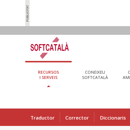
RECURSOS
CONEIXEU
I SERVEIS
SOFTCATALÀ
AMB
Traductor
Corrector
Diccionaris