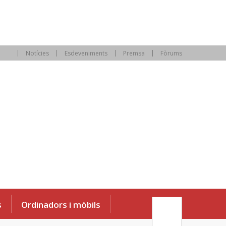
Notícies
Esdeveniments
Premsa
Fòrums
s
Ordinadors i mòbils