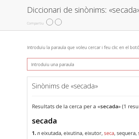
Diccionari de sinònims: «secada
Compartiu
Introduïu la paraula que voleu cercar i feu clic en el bot
Sinònims de «secada»
Resultats de la cerca per a «
secada
» (1 resu
secada
1.
n
eixutada, eixutina, eixutor,
seca
, sequera,