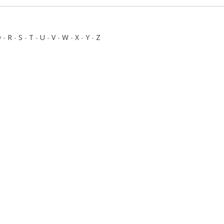
Q
-
R
-
S
-
T
-
U
-
V
-
W
-
X
-
Y
-
Z