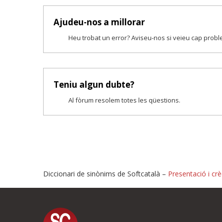
Ajudeu-nos a millorar
Heu trobat un error? Aviseu-nos si veieu cap prob
Teniu algun dubte?
Al fòrum resolem totes les qüestions.
Diccionari de sinònims de Softcatalà –
Presentació i crè
Proposeu-nos millores o i