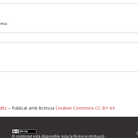
lema.
dits
– Publicat amb llicència
Creative Commons CC-BY 4.0
nformeu d'errors
El contingut està disponible sota la llicència
Atribució -