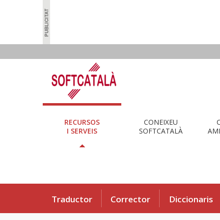
RECURSOS
CONEIXEU
I SERVEIS
SOFTCATALÀ
AMB
Traductor
Corrector
Diccionaris