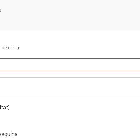
»
ó de cerca.
ltat)
 sequina