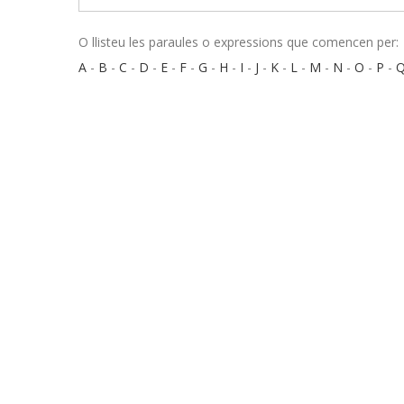
O llisteu les paraules o expressions que comencen per:
A
-
B
-
C
-
D
-
E
-
F
-
G
-
H
-
I
-
J
-
K
-
L
-
M
-
N
-
O
-
P
-