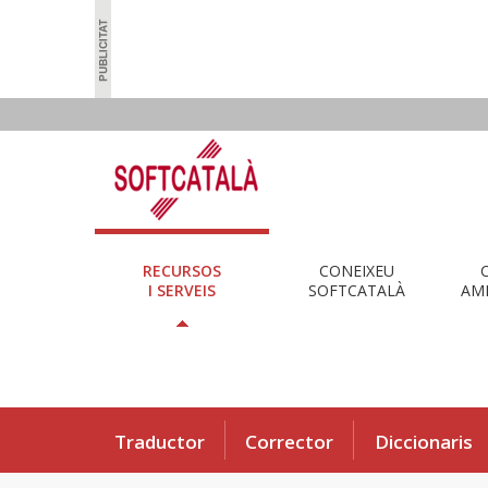
RECURSOS
CONEIXEU
I SERVEIS
SOFTCATALÀ
AMB
Traductor
Corrector
Diccionaris