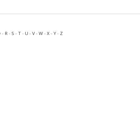
Q
-
R
-
S
-
T
-
U
-
V
-
W
-
X
-
Y
-
Z