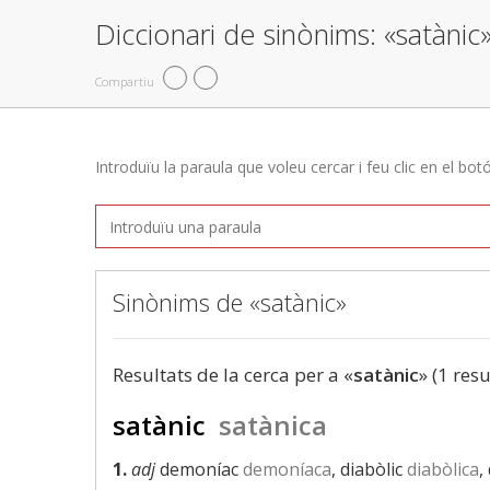
Diccionari de sinònims: «satànic
Compartiu
Introduïu la paraula que voleu cercar i feu clic en el bot
Sinònims de «satànic»
Resultats de la cerca per a «
satànic
» (1 resu
satànic
satànica
1.
adj
demoníac
demoníaca
, diabòlic
diabòlica
,