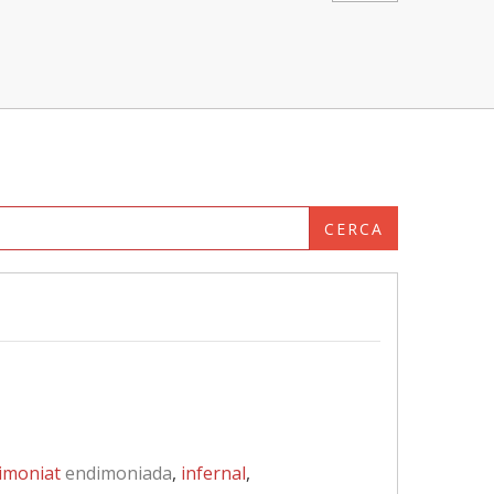
CERCA
imoniat
endimoniada
,
infernal
,