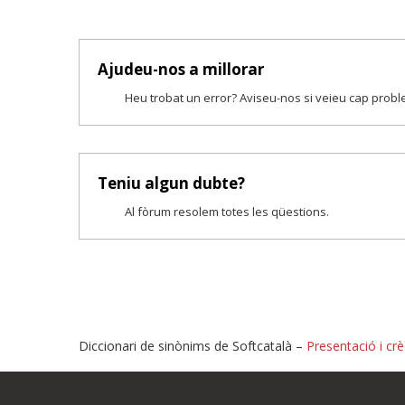
Ajudeu-nos a millorar
Heu trobat un error? Aviseu-nos si veieu cap prob
Teniu algun dubte?
Al fòrum resolem totes les qüestions.
Diccionari de sinònims de Softcatalà –
Presentació i crè