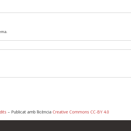
lema.
dits
– Publicat amb llicència
Creative Commons CC-BY 4.0