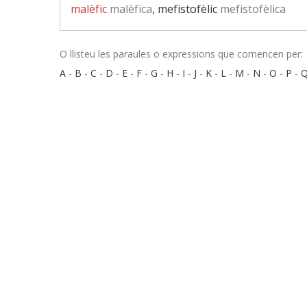
malèfic
malèfica
, mefistofèlic
mefistofèlica
O llisteu les paraules o expressions que comencen per:
A
-
B
-
C
-
D
-
E
-
F
-
G
-
H
-
I
-
J
-
K
-
L
-
M
-
N
-
O
-
P
-