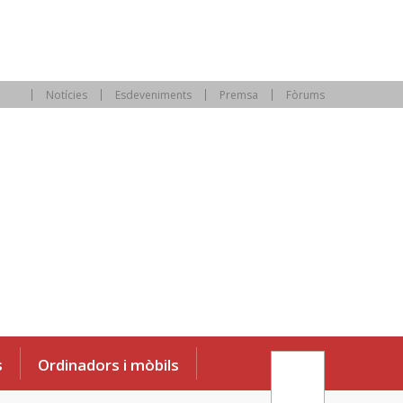
Notícies
Esdeveniments
Premsa
Fòrums
s
Ordinadors i mòbils