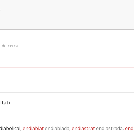
»
ó de cerca.
ltat)
 diabolical,
endiablat
endiablada
,
endiastrat
endiastrada
,
end