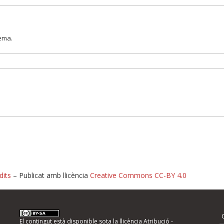
lema.
dits
– Publicat amb llicència
Creative Commons CC-BY 4.0
nformeu d'errors
El contingut està disponible sota la llicència
Atribució -