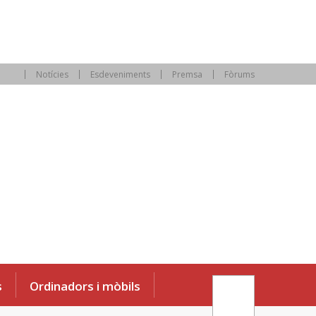
Notícies
Esdeveniments
Premsa
Fòrums
s
Ordinadors i mòbils