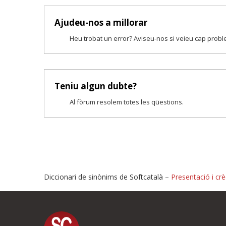
Ajudeu-nos a millorar
Heu trobat un error? Aviseu-nos si veieu cap prob
Teniu algun dubte?
Al fòrum resolem totes les qüestions.
Diccionari de sinònims de Softcatalà –
Presentació i crè
Proposeu-nos millores o i