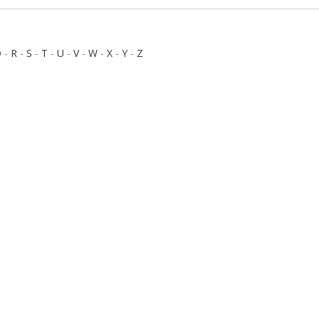
Q
-
R
-
S
-
T
-
U
-
V
-
W
-
X
-
Y
-
Z