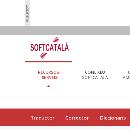
RECURSOS
CONEIXEU
I SERVEIS
SOFTCATALÀ
AMB
Traductor
Corrector
Diccionaris