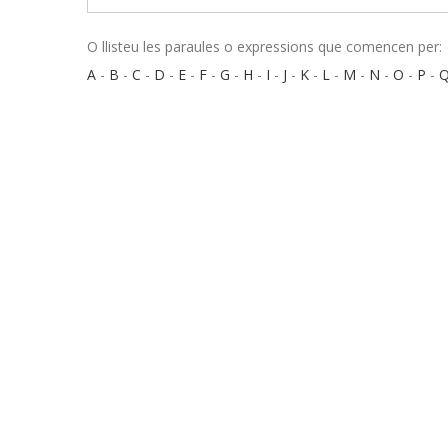
O llisteu les paraules o expressions que comencen per:
A
-
B
-
C
-
D
-
E
-
F
-
G
-
H
-
I
-
J
-
K
-
L
-
M
-
N
-
O
-
P
-