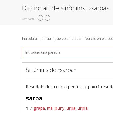
Diccionari de sinònims: «sarpa»
Compartiu
Introduïu la paraula que voleu cercar i feu clic en el bot
Sinònims de «sarpa»
Resultats de la cerca per a «
sarpa
» (1 result
sarpa
1.
n
grapa
,
mà
,
puny
,
urpa
,
úrpia