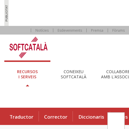
Notícies
Esdeveniments
Premsa
Fòrums
RECURSOS
CONEIXEU
COL·LABOR
I SERVEIS
SOFTCATALÀ
AMB L'ASSOCI
Traductor
Corrector
Diccionaris
Eines