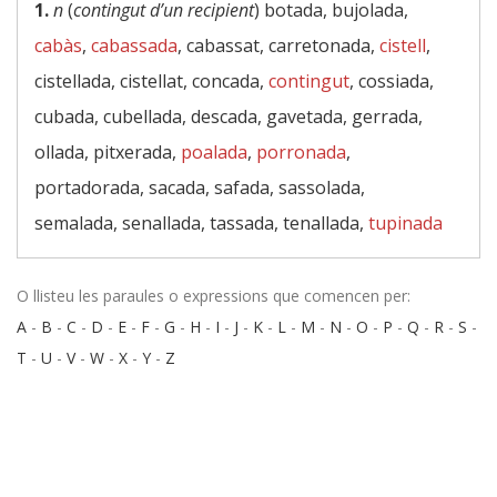
1.
n
(
contingut d’un recipient
) botada, bujolada,
cabàs
,
cabassada
, cabassat, carretonada,
cistell
,
cistellada, cistellat, concada,
contingut
, cossiada,
cubada, cubellada, descada, gavetada, gerrada,
ollada, pitxerada,
poalada
,
porronada
,
portadorada, sacada, safada, sassolada,
semalada, senallada, tassada, tenallada,
tupinada
O llisteu les paraules o expressions que comencen per:
A
-
B
-
C
-
D
-
E
-
F
-
G
-
H
-
I
-
J
-
K
-
L
-
M
-
N
-
O
-
P
-
Q
-
R
-
S
-
T
-
U
-
V
-
W
-
X
-
Y
-
Z