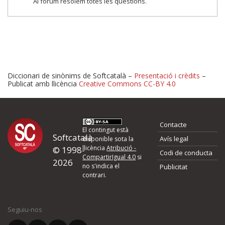
Al fòrum resolem totes les qüestions.
Diccionari de sinònims de Softcatalà –
Presentació i crèdits
–
Publicat amb llicència
Creative Commons CC-BY 4.0
Proposeu-nos millores o 
Contacte
d'errors
El contingut està
Softcatalà
Avís legal
disponible sota la
llicència
Atribució -
© 1998-
Codi de conducta
Si heu trobat un error o voleu proposar alguna millora, ompliu els ca
CompartirIgual 4.0
si
2026
quina és la millora que proposeu o l'error del qual voleu informar-no
no s'indica el
Publicitat
contrari.
El vostre nom *
Seguiu-nos