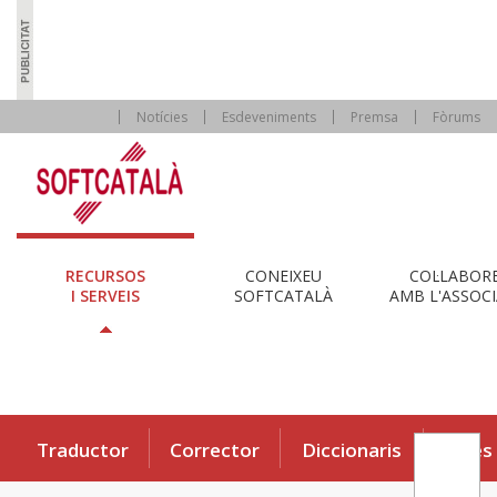
Notícies
Esdeveniments
Premsa
Fòrums
RECURSOS
CONEIXEU
COL·LABOR
I SERVEIS
SOFTCATALÀ
AMB L'ASSOCI
Traductor
Corrector
Diccionaris
Eines