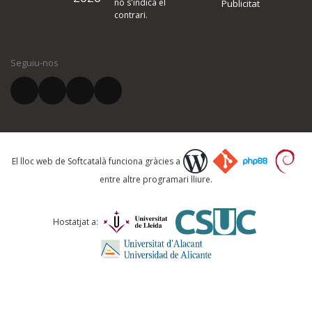
no s'indica el
Publicitat
contrari.
El vostre nom *
Seguiu-nos
El vostre correu electrònic *
Què proposeu?
El lloc web de Softcatalà funciona gràcies a
entre altre programari lliure.
Comentari *
Hostatjat a: