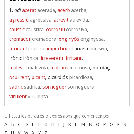
1.
adj
acerat
acerada
,
acerb
acerba
,
agressiu
agressiva
,
atrevit
atrevida
,
càustic
càustica
,
corrosiu
corrosiva
,
cremador
cremadora
,
enginyós
enginyosa
,
feridor
feridora
,
impertinent
, incisiu
incisiva
,
irònic
irònica
,
irreverent
,
irritant
,
malèvol
malèvola
,
maliciós
maliciosa
, mordaç,
ocurrent
,
picant
, picardiós
picardiosa
,
satíric
satírica
,
sorneguer
sorneguera
,
virulent
virulenta
O llisteu les paraules o expressions que comencen per:
A
-
B
-
C
-
D
-
E
-
F
-
G
-
H
-
I
-
J
-
K
-
L
-
M
-
N
-
O
-
P
-
Q
-
R
-
S
-
T
-
U
-
V
-
W
-
X
-
Y
-
Z