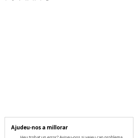
Ajudeu-nos a millorar
Heu trobat un error? Aviseu-nos si veieu cap problema.