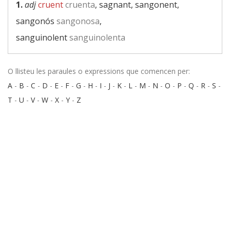
1.
adj
cruent
cruenta
, sagnant, sangonent,
sangonós
sangonosa
,
sanguinolent
sanguinolenta
O llisteu les paraules o expressions que comencen per:
A
-
B
-
C
-
D
-
E
-
F
-
G
-
H
-
I
-
J
-
K
-
L
-
M
-
N
-
O
-
P
-
Q
-
R
-
S
-
T
-
U
-
V
-
W
-
X
-
Y
-
Z