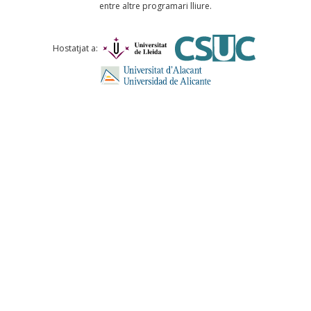
entre altre programari lliure.
Comentari *
Hostatjat a:
ENVIA