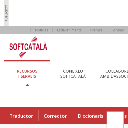
Notícies
Esdeveniments
Premsa
Fòrums
RECURSOS
CONEIXEU
COL·LABOR
I SERVEIS
SOFTCATALÀ
AMB L'ASSOCI
Traductor
Corrector
Diccionaris
Eines