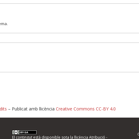
lema.
dits
– Publicat amb llicència
Creative Commons CC-BY 4.0
nformeu d'errors
El contingut està disponible sota la llicència
Atribució -