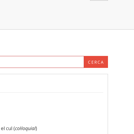
CERCA
el cul (
col·loquial
)